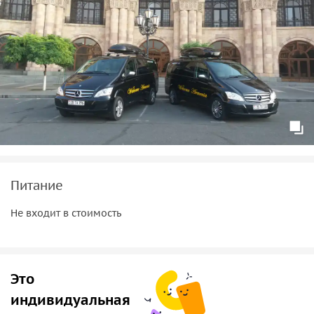
Монастырь Ахпат
окруженный величественными ущельями расположен в 10
км от Санаина, в одноименном селе. Как и Санаинский
Монастырь, построен в 10 веке царем Ашотом III и в 1996
году внесен в Список Всемирного Наследия ЮНЕСКО. В
Монастырском комплексе все эти века хранилась древняя
рукопись, Мугнийское Евангилие, которое в настоящее
время хранится в Матенадаране. В самом же Монастыре у
вас будет возможность осмотреть древнюю архитектуру и
удивительную природу вокруг нее.
Питание
Организационные детали:
Не входит в стоимость
• Оплата экскурсии производится в начале тура,
• Экскурсия кроме русского может быть проведена на
английском языке. За дополнительной информацией
обращайтесь к гиду.
Это
• Прошу гостей, с детьми до 16-и лет, в машине, во время
индивидуальная
тура, снимать их обувь, во избежания повреждений