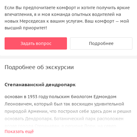
Если Вы предпочитаете комфорт и хотите получить яркие
впечатления, я и моя команда опытных водителей на
новых Мерседесах к вашим услугам. Ваш комфорт — мой
высший приоритет!
Задать вопрос
Подробнее
Подробнее об экскурсии
Степанаванский дендропарк
основан в 1933 году польским биологом Едмондом
Леоновичем, который был так восхищен удивительной
природой Армении, что построил себе здесь дом и решил
основать Дендропарк. Ботанический парк расположен
возле города Степанаван, в регионе Лори, на север
Показать ещё
Республики. В огромной территории парка вы увидите