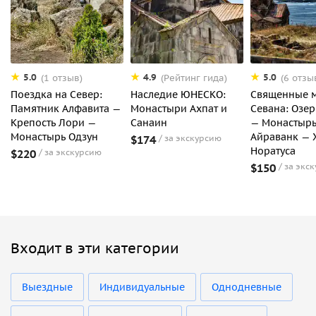
5.0
4.9
5.0
(1 отзыв)
(Рейтинг гида)
(6 отзы
Поездка на Север:
Наследие ЮНЕСКО:
Священные м
Памятник Алфавита —
Монастыри Ахпат и
Севана: Озер
Крепость Лори —
Санаин
— Монастыр
Монастырь Одзун
Айраванк — 
$174
за экскурсию
Норатуса
$220
за экскурсию
$150
за экс
Входит в эти категории
Выездные
Индивидуальные
Однодневные