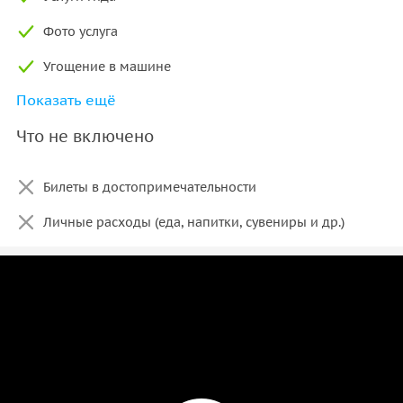
Фото услуга
Угощение в машине
Показать ещё
Бесплатный Wi-Fi
Что не включено
Встреча и доставка в отель
Транспортные расходы и время ожидания
Билеты в достопримечательности
Дополнительные вещи для косфорта: Термос,
Личные расходы (еда, напитки, сувениры и др.)
одноразовые приборы, салфетки, зарядка для
телефонов, наушники, зонтики, одеяла и подушки