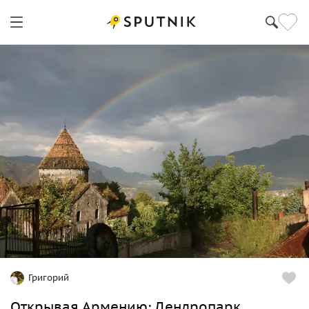
Григорий
Открывая Армению: Дендропарк