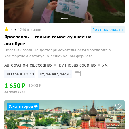
Без предоплаты
4.9
1246 отзывов
Ярославль — только самое лучшее на
автобусе
Посетить главные достопримечательности Ярославля в
комфортном автобусно-пешеходном формате.
Автобусно-пешеходная
Групповая сборная
3 ч.
Завтра в 10:30
Пт, 14 авг, 14:30
1
650
₽
1
800
₽
за человека
Узнать город ❤️