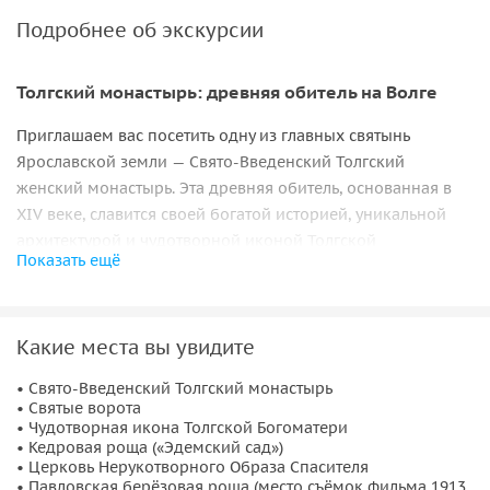
Подробнее об экскурсии
Толгский монастырь: древняя обитель на Волге
Приглашаем вас посетить одну из главных святынь
Ярославской земли — Свято-Введенский Толгский
женский монастырь. Эта древняя обитель, основанная в
XIV веке, славится своей богатой историей, уникальной
архитектурой и чудотворной иконой Толгской
Показать ещё
Богоматери. Вы познакомитесь с жизнью монастыря,
увидите знаменитый кедровый сад и узнаете о связи
Ярославля с мировой историей.
Какие места вы увидите
История и святыни
• Свято-Введенский Толгский монастырь
• Святые ворота
Монастырь был основан в 1314 году и на протяжении
• Чудотворная икона Толгской Богоматери
веков являлся важным духовным центром. Здесь хранится
• Кедровая роща («Эдемский сад»)
чудотворная икона Толгской Богоматери, к которой
• Церковь Нерукотворного Образа Спасителя
• Павловская берёзовая роща (место съёмок фильма 1913