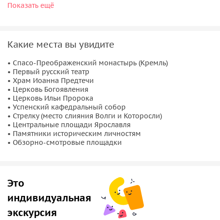
Показать ещё
Основные достопримечательности
Вы увидите исторический центр города, включая Спасо-
Преображенский монастырь (Кремль), первый русский
Какие места вы увидите
театр, храмовые комплексы и памятники архитектуры. С
обзорных площадок откроются панорамные виды на
• Спасо-Преображенский монастырь (Кремль)
• Первый русский театр
город и Стрелку — место слияния Волги и Которосли.
• Храм Иоанна Предтечи
• Церковь Богоявления
Комфорт и экология
• Церковь Ильи Пророка
• Успенский кафедральный собор
• Стрелку (место слияния Волги и Которосли)
Экскурсия проводится на современном электромобиле,
• Центральные площади Ярославля
что обеспечивает тихий и экологичный осмотр
• Памятники историческим личностям
достопримечательностей. Маршрут продуман таким
• Обзорно-смотровые площадки
образом, чтобы показать максимальное количество
интересных мест за короткое время.
Это
индивидуальная
экскурсия