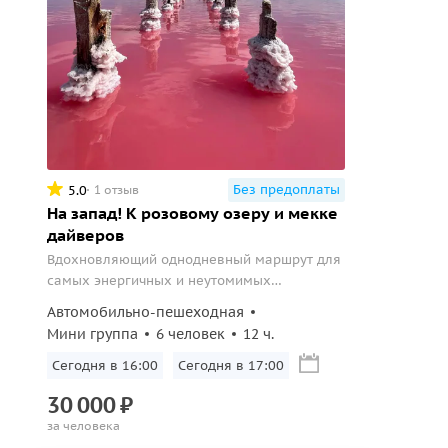
Без предоплаты
5.0
1 отзыв
На запад! К розовому озеру и мекке
дайверов
Вдохновляющий однодневный маршрут для
самых энергичных и неутомимых
путешественников.
Автомобильно-пешеходная
Мини группа
6 человек
12 ч.
Сегодня в 16:00
Сегодня в 17:00
30
000
₽
за человека