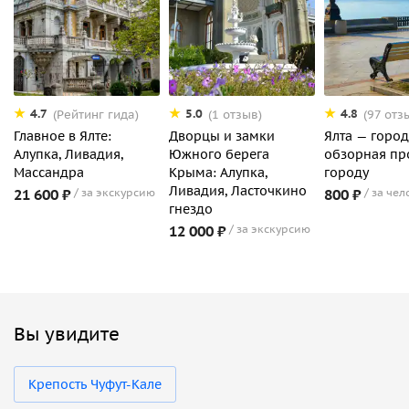
4.7
5.0
4.8
(Рейтинг гида)
(1 отзыв)
(97 отз
Главное в Ялте:
Дворцы и замки
Ялта — город
Алупка, Ливадия,
Южного берега
обзорная пр
Массандра
Крыма: Алупка,
городу
Ливадия, Ласточкино
21 600 ₽
за экскурсию
800 ₽
за чел
гнездо
12 000 ₽
за экскурсию
Вы увидите
Крепость Чуфут-Кале