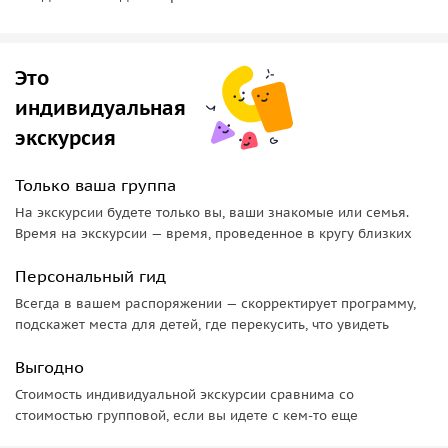
Природа: Бахчисарайские сфинксы, горные тропы и
живописные ущелья.
Это
В программе экскурсии предлагаем:
индивидуальная
• Пещерный город Чуфут-Кале
• Успенский пещерный монастырь;
экскурсия
• Свободное время на отдых в восточном кафе;
• Посещение Бахчисарайского Ханского дворца.
Только ваша группа
На экскурсии будете только вы, ваши знакомые или семья.
Время на экскурсии — время, проведенное в кругу близких
Персональный гид
Всегда в вашем распоряжении — скорректирует программу,
подскажет места для детей, где перекусить, что увидеть
Выгодно
Стоимость индивидуальной экскурсии сравнима со
стоимостью групповой, если вы идете с кем-то еще