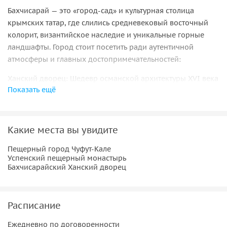
Бахчисарай — это «город-сад» и культурная столица
крымских татар, где слились средневековый восточный
колорит, византийское наследие и уникальные горные
ландшафты. Город стоит посетить ради аутентичной
атмосферы и главных достопримечательностей:
Ханский дворец: Шедевр османской архитектуры XVI века
Показать ещё
с аутентичным гаремом, фонтанами (включая воспетый
Пушкиным «Фонтан слез») и фамильными дюрбе
(усыпальницами).
Пещерный город Чуфут-Кале: Средневековый город-
Какие места вы увидите
крепость на высокой скале, где сохранились древние
Пещерный город Чуфут-Кале
караимские усадьбы и вырубленные в камне помещения.
Успенский пещерный монастырь
Свято-Успенский монастырь: Древняя православная
Бахчисарайский Ханский дворец
обитель, буквально вырубленная в отвесной скале.
Восточная гастрономия: Город славится традиционной
кухней — здесь стоит попробовать настоящий
Расписание
крымскотатарский плов, чебуреки, янтык и выпить кофе
по-восточному.
Ежедневно по договоренности