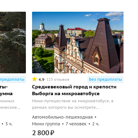
 предоплаты
Без предоплаты
4.9
115 отзывов
ты-
Средневековый город и крепости
Сумма
Выборга на микроавтобусе
ионных
Мини-путешествие на микроавтобусе, в
рические
рамках которого вы осмотрите
скурсии.
исторический центр города, все самые
Автомобильно-пешеходная
главные достопримечательности и
3 ч.
Мини группа
7 человек
2 ч.
потаенные места.
2
800
₽