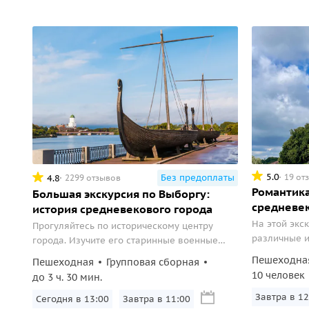
5.0
19 от
Без предоплаты
4.8
2299 отзывов
Романтика
Большая экскурсия по Выборгу:
средневе
история средневекового города
На этой экс
Прогуляйтесь по историческому центру
различные и
города. Изучите его старинные военные
по узким из
укрепления и полюбуйтесь роскошными
Пешеходна
Пешеходная
Групповая сборная
периода, по
европейскими зданиями прошлых эпох.
10 человек
до 3 ч. 30 мин.
полюбуетесь
стиле север
Завтра в 12
Сегодня в 13:00
Завтра в 11:00