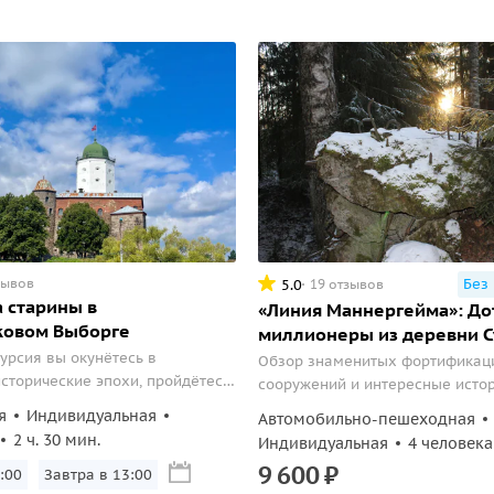
зывов
Без
5.0
19 отзывов
 старины в
«Линия Маннергейма»: До
ковом Выборге
миллионеры из деревни 
курсия вы окунётесь в
Обзор знаменитых фортификац
сторические эпохи, пройдётесь
сооружений и интересные исто
вилистым улочкам шведского
факты в рамках трехчасовой эк
я
Индивидуальная
Автомобильно-пешеходная
 финским кварталам,
2 ч. 30 мин.
Индивидуальная
4 человека
 зданиями, построенными в
9
600
₽
ного модерна, а также увидите
:00
Завтра в 13:00