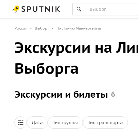
Россия
Выборг
На Линию Маннергейма
Экскурсии на Л
Выборга
Экскурсии и билеты
6
Дата
Тип группы
Тип транспорта