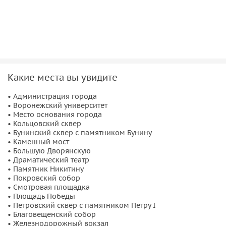
Прогуляемся по набережной города и посетим главные
соборы и церкви. Вы увидите
Покровский собор
, который
когда-то считали одним из самых красивых построек
города,
Благовещенский собор
, который сейчас является
главным храмом Воронежской митрополии, а также
Адмиралтейскую церковь
.
Какие места вы увидите
• Администрация города
• Воронежский университет
• Место основания города
• Кольцовский сквер
• Бунинский сквер с памятником Бунину
• Каменный мост
• Большую Дворянскую
• Драматический театр
• Памятник Никитину
• Покровский собор
• Смотровая площадка
• Площадь Победы
• Петровский сквер с памятником Петру I
• Благовещенский собор
• Железнодорожный вокзал