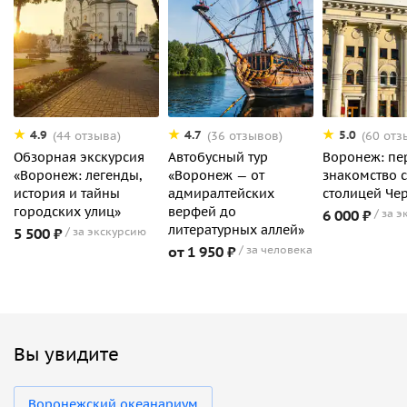
4.9
4.7
5.0
(44 отзыва)
(36 отзывов)
(60 отз
Обзорная экскурсия
Автобусный тур
Воронеж: пе
«Воронеж: легенды,
«Воронеж — от
знакомство 
история и тайны
адмиралтейских
столицей Че
городских улиц»
верфей до
6 000 ₽
за э
литературных аллей»
5 500 ₽
за экскурсию
от 1 950 ₽
за человека
Вы увидите
Воронежский океанариум