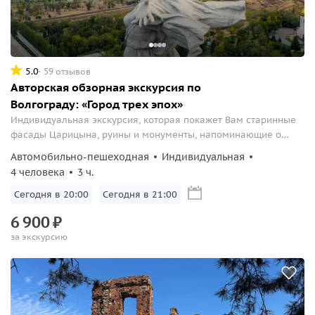
5.0
59 отзывов
Авторская обзорная экскурсия по
Волгограду: «Город трех эпох»
Индивидуальная экскурсия, которая покажет Вам старинные
фасады Царицына, руины и монументы, напоминающие о
жесточайших боях в Сталинграде, и современный город,
Автомобильно-пешеходная
Индивидуальная
активно развивающийся с каждым годом.
4 человека
3 ч.
Сегодня в 20:00
Сегодня в 21:00
6
900
₽
за экскурсию