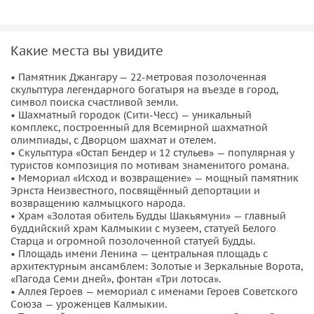
Какие места вы увидите
• Памятник Джангару — 22-метровая позолоченная
скульптура легендарного богатыря на въезде в город,
символ поиска счастливой земли.
• Шахматный городок (Сити-Чесс) — уникальный
комплекс, построенный для Всемирной шахматной
олимпиады, с Дворцом шахмат и отелем.
• Скульптура «Остап Бендер и 12 стульев» — популярная у
туристов композиция по мотивам знаменитого романа.
• Мемориал «Исход и возвращение» — мощный памятник
Эрнста Неизвестного, посвящённый депортации и
возвращению калмыцкого народа.
• Храм «Золотая обитель Будды Шакьямуни» — главный
буддийский храм Калмыкии с музеем, статуей Белого
Старца и огромной позолоченной статуей Будды.
• Площадь имени Ленина — центральная площадь с
архитектурным ансамблем: Золотые и Зеркальные Ворота,
«Пагода Семи дней», фонтан «Три лотоса».
• Аллея Героев — мемориал с именами Героев Советского
Союза — уроженцев Калмыкии.