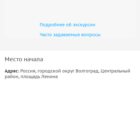
Программа также включает возможность попробовать
национальные блюда калмыцкой кухни. Это путешествие
позволит за один день прикоснуться к духу степи и понять
уникальность единственной в Европе буддийской
Подробнее об экскурсии
республики.
Часто задаваемые вопросы
Место начала
Адрес:
Россия, городской округ Волгоград, Центральный
район, площадь Ленина