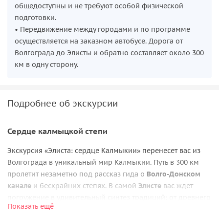
общедоступны и не требуют особой физической
подготовки.
• Передвижение между городами и по программе
осуществляется на заказном автобусе. Дорога от
Волгограда до Элисты и обратно составляет около 300
км в одну сторону.
Подробнее об экскурсии
Сердце калмыцкой степи
Экскурсия «Элиста: сердце Калмыкии» перенесет вас из
Волгограда в уникальный мир Калмыкии. Путь в 300 км
пролетит незаметно под рассказ гида о
Волго-Донском
канале
и бескрайних степях. В самой
Элисте
вас ждет
погружение в удивительный синтез традиций: от древнего
Показать ещё
эпоса и буддийской мудрости до шахматного интеллекта