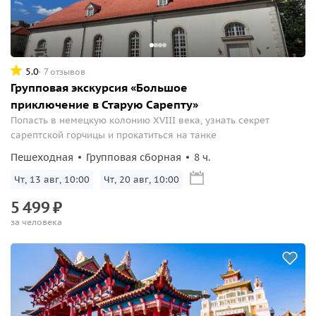
5.0
7 отзывов
Групповая экскурсия «Большое
приключение в Старую Сарепту»
Попасть в немецкую колонию XVIII века, узнать секрет
сарептской горчицы и прокатиться на танке
Пешеходная
Групповая сборная
8 ч.
Чт, 13 авг, 10:00
Чт, 20 авг, 10:00
5
499
₽
за человека