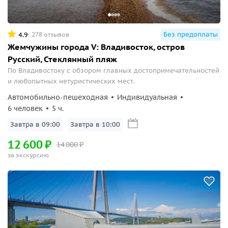
Без предоплаты
4.9
278 отзывов
Жемчужины города V: Владивосток, остров
Русский, Стеклянный пляж
По Владивостоку с обзором главных достопримечательностей
и любопытных нетуристических мест.
Автомобильно-пешеходная
Индивидуальная
6 человек
5 ч.
Завтра в 09:00
Завтра в 10:00
12
600
₽
14
000
₽
за экскурсию