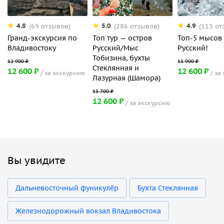
4.8
5.0
4.9
(69 отзывов)
(286 отзывов)
(113 от
Гранд-экскурсия по
Топ тур — остров
Топ-5 мысов
Владивостоку
Русский/Мыс
Русский!
Тобизина, бухты
Стеклянная и
12 600 ₽
12 600 ₽
за экскурсию
за
Лазурная (Шамора)
12 600 ₽
за экскурсию
Вы увидите
Дальневосточный фуникулёр
Бухта Стеклянная
Железнодорожный вокзал Владивостока