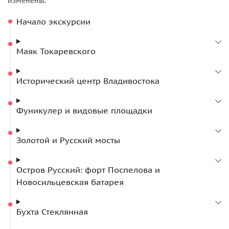
изменены.
про великое сооружение русских инженеров —
Начало экскурсии
Владивостокскую крепость — на примере форта
Поспелова и Новосильцевской батареи. Здесь мы сделаем
фото с 2000-рублевой купюрой. Вишенкой на торте нашей
Маяк Токаревского
экскурсии станет
Стеклянная бухта —
уникальнейшее
место.
Исторический центр Владивостока
Мы поговорим о жизни, особенностях Владивостока и
Дальнего Востока в целом, о китайцах и Азии и о многом
Фуникулер и видовые площадки
другом!
Золотой и Русский мосты
Остров Русский: форт Поспелова и
Новосильцевская батарея
Бухта Стеклянная