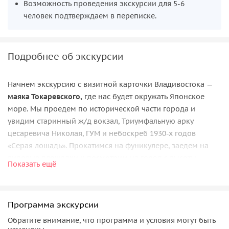
Возможность проведения экскурсии для 5-6
человек подтверждаем в переписке.
Подробнее об экскурсии
Начнем экскурсию с визитной карточки Владивостока —
маяка Токаревского,
где нас будет окружать Японское
море. Мы проедем по исторической части города и
увидим старинный ж/д вокзал, Триумфальную арку
цесаревича Николая, ГУМ и небоскреб 1930-х годов
«Серая лошадь». Прокатимся на фуникулере, заедем на
видовые площадки и посмотрим на город с высоты
Показать ещё
птичьего полета.
Далее нас ждет знакомство с
островом Русский
, который
по площади соизмерим с Владивостоком. Посмотрим и
Программа экскурсии
прокатимся по двум вантовым мостам —
Русскому и
Обратите внимание, что программа и условия могут быть
Золотому
, узнаем про еще одну «стройку века» в 1900-х,