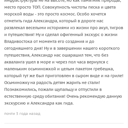
инфраструктуры не на высоте, но как памятник природы,
место просто ТОП. Совокупность чистоты песка и цвета
морской воды - это просто космос. Особо хочется
отметить гида Александра, который в дороге нас
развлекал веселыми историями из жизни про акул, тигров
и путешествия! Ну и сделал офигенный экскурс о жизни
Владивостока от момента его создания и до
сегодняшнего дня! Ну и в завершении нашего короткого
путешествия, Александр нас ошарашил тем, что без
акваланга ушел в море и через пол часа вернулся с
маленьким осьминожкой и целым пакетом гребешка,
который тут же был приготовлен в сыром виде и на гриле!
Осьминожку на радость детям жарить не стали!
Познакомились, пожали щупальцу и отпустили в
естественную среду обитания! Очень рекомендую данную
экскурсию и Александра как гида.
почти 3 года назад