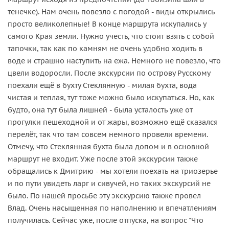
тенечке). Нам очень повезло с погодой - виды открылись
просто великолепные! В конце маршрута искупались у
самого Края земли. Нужно учесть, что стоит взять с собой
тапочки, так как по камням не очень удобно ходить в
воде и страшно наступить на ежа. Немного не повезло, что
цвели водоросли. После экскурсии по острову Русскому
поехали ещё в бухту Стеклянную - милая бухта, вода
чистая и теплая, тут тоже можно было искупаться. Но, как
будто, она тут была лишней - была усталость уже от
прогулки пешеходной и от жары, возможно ещё сказался
перелёт, так что там совсем немного провели времени.
Отмечу, что Стеклянная бухта была допом и в основной
маршрут не входит. Уже после этой экскурсии также
обращались к Дмитрию - мы хотели поехать на триозерье
и по пути увидеть ларг и сивучей, но таких экскурсий не
было. По нашей просьбе эту экскурсию также провел
Влад. Очень насыщенная по наполнению и впечатлениям
получилась. Сейчас уже, после отпуска, на вопрос "Что