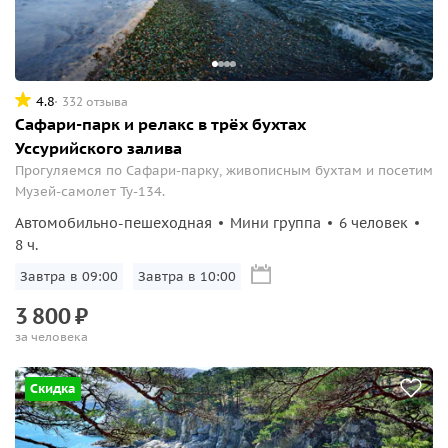
4.8
332 отзыва
Сафари-парк и релакс в трёх бухтах
Уссурийского залива
Прогуляемся по Сафари-парку, живописным бухтам и посетим
Музей-самолет Ту-134.
Автомобильно-пешеходная
Мини группа
6 человек
8 ч.
Завтра в 09:00
Завтра в 10:00
3
800
₽
за человека
Скидка