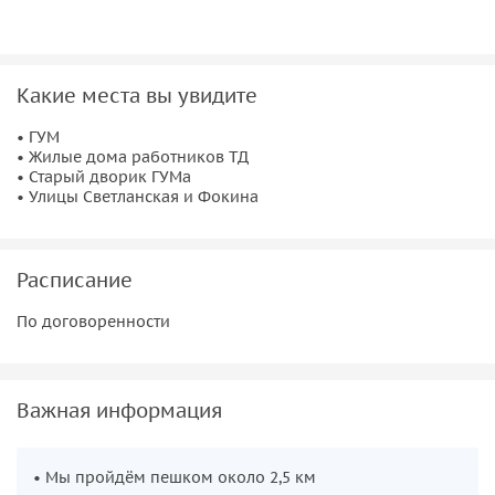
более ста лет.
За фасадами купеческого города
Какие места вы увидите
Мы заглянем в
старые дворы
, разберёмся, как устроили
• ГУМ
первый универмаг России и чем торговали на рубеже
• Жилые дома работников ТД
столетий. Познакомимся с
историей немецкой диаспоры
,
• Старый дворик ГУМа
архитектурой и легендами о Кунсте и Альберсе. Увидим
• Улицы Светланская и Фокина
ГУМ снаружи и изнутри, старые купеческие дома, скрытые
арки двориков и улицы, где сосредоточено немецкое
архитектурное наследие.
Расписание
По договоренности
Важная информация
• Мы пройдём пешком около 2,5 км