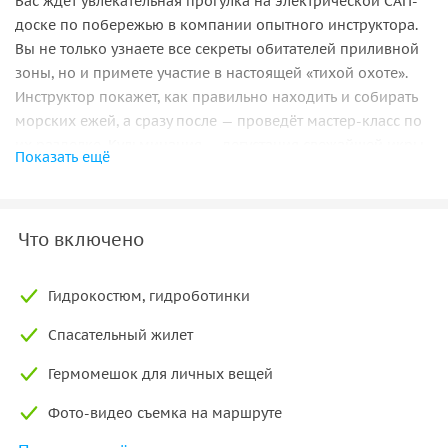
Вас ждёт увлекательная прогулка на электрической САП-
доске по побережью в компании опытного инструктора.
Вы не только узнаете все секреты обитателей приливной
зоны, но и примете участие в настоящей «тихой охоте».
Инструктор покажет, как правильно находить и собирать
морских ежей, а сразу после — проведёт мастер-класс по
их разделке. Кульминация — дегустация свежайшей икры
Показать ещё
прямо на месте, под шум волн. Это идеальный способ
попробовать знаменитый дальневосточный деликатес в
его естественной среде .
Что включено
Вокруг Владивостока и острова Русский спрятано
множество
живописных бухт
— диких, безлюдных, с
кристально чистой водой и причудливыми скалами. С
Гидрокостюм, гидроботинки
суши до некоторых из них не добраться, а вот на
Спасательный жилет
электрической сап-доске — легко.
Гермомешок для личных вещей
Инструктор всегда рядом
, но не мешает. Вас ждет лёгкое,
но увлекательное путешествие, отличные фото и заряд
Фото-видео съемка на маршруте
позитива. Владивосток с воды — это другой город: более
тихий, более красивый, более настоящий.