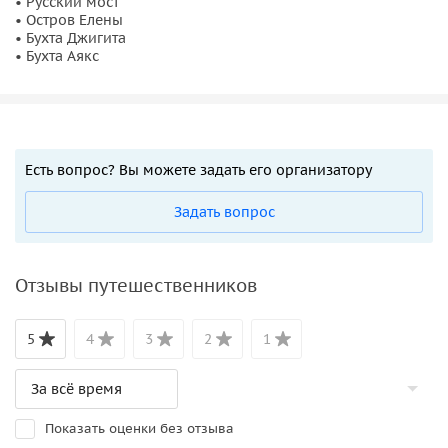
• Русский мост
• Инструктор объяснит всё перед стартом
• Остров Елены
• Бухта Джигита
• Бухта Аякс
Есть вопрос? Вы можете задать его организатору
Задать вопрос
Отзывы путешественников
5
4
3
2
1
Показать оценки без отзыва