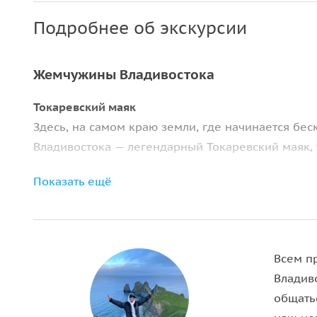
Подробнее об экскурсии
Жемчужины Владивостока
Токаревский маяк
Здесь, на самом краю земли, где начинается бе
Владивостока — легендарный Токаревский маяк, 
Старинный ж/д вокзал
Показать ещё
Величественное здание вокзала, являющееся точ
транспортный узел, а символ начала и конца ве
континента.
Всем пр
Небоскреб 1930-х годов «Серая лошадь»
Владив
Один из первых советских небоскребов, «Серая 
общать
память о довоенной эпохе и являясь немым свид