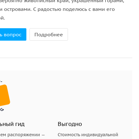
вероятно живописный край, украшенный горами,
и островами. С радостью поделюсь с вами его
й.
юбилею города, была возведена в честь будущего
стям города свой царственный и торжественный вид.
ь вопрос
Подробнее
ивает своим уникальным фасадом в стиле модерн и
инного купеческого торгового зала.
тных карточек города, фуникулер за пару минут
ые впечатляющие панорамы Владивостока с высоты
спелова — это живое напоминание о военной мощи
ьный гид
Выгодно
ься к прохладным камням истории и почувствовать
шем распоряжении —
Стоимость индивидуальной