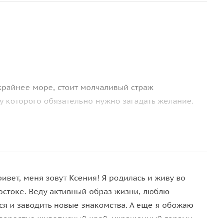
скрайнее море, стоит молчаливый страж
у которого обязательно нужно загадать желание.
ной копией ярославского, — это не просто
ликой Транссибирской магистрали, соединяющей два
ивет, меня зовут Ксения! Я родилась и живу во
остоке. Веду активный образ жизни, люблю
лошадь», гордо возвышается над центром, храня
ся и заводить новые знакомства. А еще я обожаю
етелем стремительного развития города.