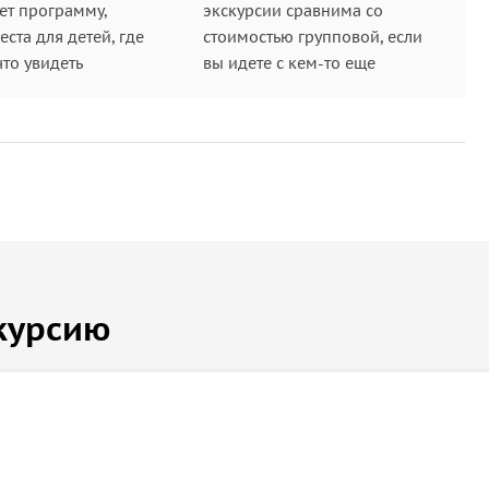
ет программу,
экскурсии сравнима со
ста для детей, где
стоимостью групповой, если
что увидеть
вы идете с кем-то еще
тареи на острове Русском молчаливо взирают на
еличии самой сильной морской крепости мира.
ычными пляжами, где вместо песка море
стеклышек, создавая россыпи самоцветов под
курсию