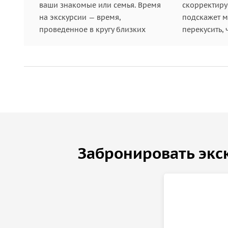
ваши знакомые или семья. Время
скорректиру
на экскурсии — время,
подскажет ме
Новосильцевская батарея
проведенное в кругу близких
перекусить, 
Мощные орудийные дворики Новосильцевской ба
океан, храня память о былой военной славе и в
Бухта Стеклянная
Волшебная бухта Стеклянная манит своими необ
столетиями шлифовало миллионы разноцветных 
ногами.
Забронировать экс