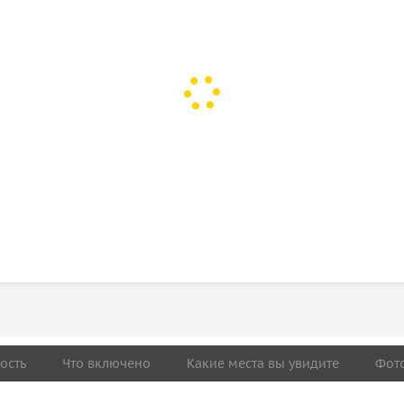
ость
Что включено
Какие места вы увидите
Фот