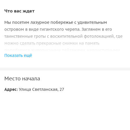
Что вас ждет
Мы посетим лазурное побережье с удивительным
островом в виде гигантского черепа. Заглянем в его
таинственные гроты с восхитительной фотолокацией, где
можно сделать прекрасные снимки на память
полюбуемся живописными пейзажами, неприступными
Показать ещё
скалами и прогуляемся в
бухте Гротовая
.
А далее мы отправимся в морскую заповедную
бухту
Астафьева
. Здесь вы найдете лазурное чистейшее море и
Место начала
мягкий белый песок.
Адрес:
Улица Светланская, 27