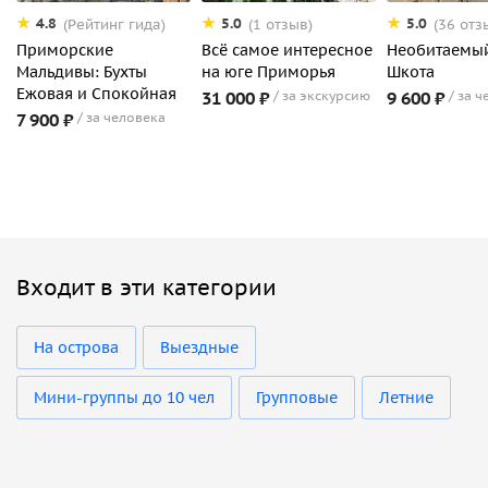
4.8
5.0
5.0
(Рейтинг гида)
(1 отзыв)
(36 отз
Приморские
Всё самое интересное
Необитаемый
Мальдивы: Бухты
на юге Приморья
Шкота
Ежовая и Спокойная
31 000 ₽
за экскурсию
9 600 ₽
за ч
7 900 ₽
за человека
Входит в эти категории
На острова
Выездные
Мини-группы до 10 чел
Групповые
Летние