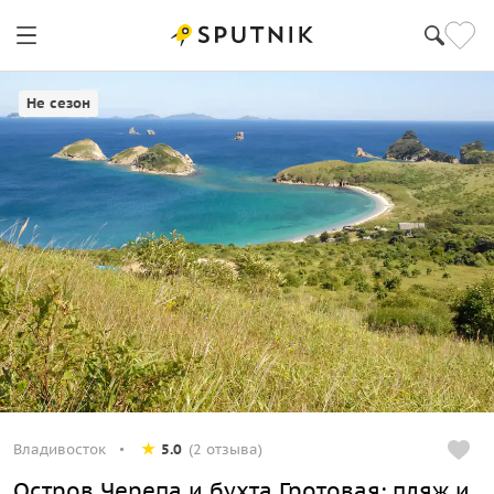
Не сезон
Владивосток
5.0
(2 отзыва)
Остров Черепа и бухта Гротовая: пляж и