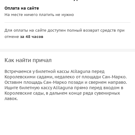
Завершит ваше знакомство с Венецией проход мимо
Оплата на сайте
исторических международных сообществ, таких как
На месте ничего платить не нужно
Fondaco dei Tedeschi
, и впечатляющей базилики
Мадонна
делла Салюте
— одного из самых узнаваемых
религиозных сооружений города. Вас ожидает яркое
Для оплаты на сайте доступен полный возврат средств при
отмене
за 48 часов
водное приключение с лучшими видами и уникальной
атмосферой Венеции.
Как найти причал
Встречаемся у билетной кассы Alilaguna перед
Королевскими садами, недалеко от площади Сан-Марко.
Оставим площадь Сан-Марко позади и свернем направо.
Ищите билетную кассу Alilaguna прямо перед входом в
Королевские сады, в дальнем конце ряда сувенирных
лавок.