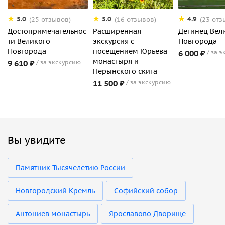
5.0
5.0
4.9
(25 отзывов)
(16 отзывов)
(23 отз
Достопримечательнос
Расширенная
Детинец Вел
ти Великого
экскурсия с
Новгорода
Новгорода
посещением Юрьева
6 000 ₽
за э
монастыря и
9 610 ₽
за экскурсию
Перынского скита
11 500 ₽
за экскурсию
Вы увидите
Памятник Тысячелетию России
Новгородский Кремль
Софийский собор
Антониев монастырь
Ярославово Дворище