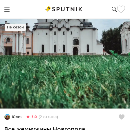
Не сезон
5.0
Юлия
(2 отзыва)
Все жемчужины Новгорода