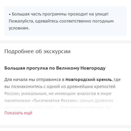
• Большая часть программы проходит на улице!
Пожалуйста, одевайтесь соответственно погодным
условиям.
Подробнее об экскурсии
Большая прогулка по Великому Новгороду
Для начала мы отправимся в
Новгородский кремль
, где
вы познакомитесь с одной из древнейших крепостей
России; уникальным, не имеющим аналогов в мире
памятником «Тысячелетие России»
; самым древним
каменным храмом Руси —
Софийским собором
. Вы
Показать ещё
узнаете легенды древнего города, увидите
Владычный
двор, Звонницу
; место, где собиралось легендарное
новгородское вече.