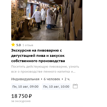
5.0
1 отзыв
Экскурсия на пивоварню с
дегустацией пива и закусок
собственного производства
Посетить действующую пивоварню, узнать
все о производстве пенного напитка и
поучаствовать в дегустации свежей
Индивидуальная
6 человек
2 ч.
продукции.
Пн, 10 авг, 09:00
Пн, 10 авг, 10:00
18
750
₽
за экскурсию