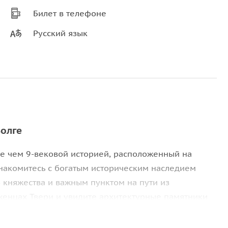
Билет в телефоне
Русский язык
Волге
ее чем 9-вековой историей, расположенный на
знакомитесь с богатым историческим наследием
о княжества и важным пунктом на пути из
женцах Твери и увидите архитектурные памятники