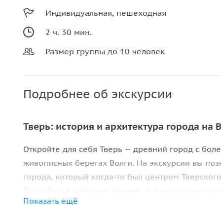
Индивидуальная, пешеходная
2 ч. 30 мин.
Размер группы до 10 человек
Подробнее об экскурсии
Тверь: история и архитектура города на 
Откройте для себя Тверь — древний город с бол
живописных берегах Волги. На экскурсии вы по
города, который когда-то был центром Тверског
Петербурга в Москву. Узнаете о знаменитых уро
Показать ещё
разных эпох.