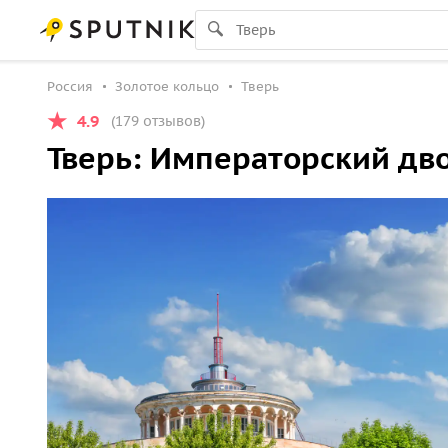
Россия
Золотое кольцо
Тверь
4.9
(179 отзывов)
Тверь: Императорский дво