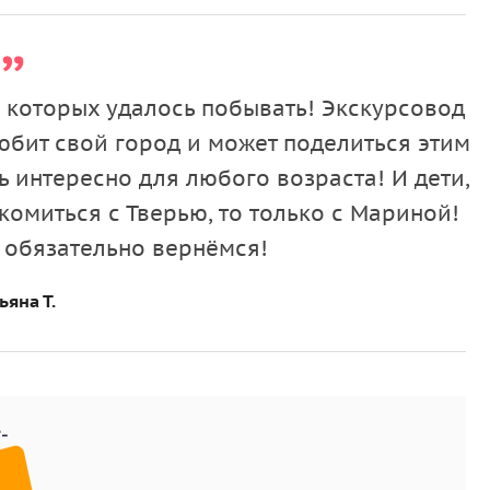
дворец, построенный для отдыха царской семьи во
те, почему Екатерина II особо ценила Тверь и как
а которых удалось побывать! Экскурсовод
торской семьи.
юбит свой город и может поделиться этим
ь интересно для любого возраста! И дети,
комиться с Тверью, то только с Мариной!
ического центра Твери, сохранившейся городской
 обязательно вернёмся!
ской парадной фасадой». Прогуляетесь по
ьяна Т.
у и мосты.
женцев Твери — путешественника Афанасия
дающихся личностей. Увидите памятники,