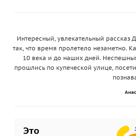
филиалы государственных и региональных музе
особняках
.
Маршрут вокруг кремля
Интересный, увлекательный рассказ 
За час вы прогуляетесь вокруг самой известной 
так, что время пролетело незаметно. К
зарождался
Тульский оружейный завод
, и посл
10 века и до наших дней. Неспешн
По
Казанской набережной
вы дойдете прямо до
прошлись по купеческой улице, посет
появилась своя собственная азбука.
познав
Анас
Это