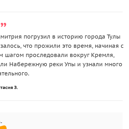
ев, расположившиеся в исторических
купеческих
Дмитрия погрузил в историю города Тулы
достопримечательности Тулы. Вы узнаете, как
азалось, что прожили это время, начиная с
ушаете историю
Кремлевского сада
.
ым шагом проследовали вокруг Кремля,
Музейного квартала
. А еще выясните, как у туляков
или Набережную реки Упы и узнали много
ательного.
тасия З.