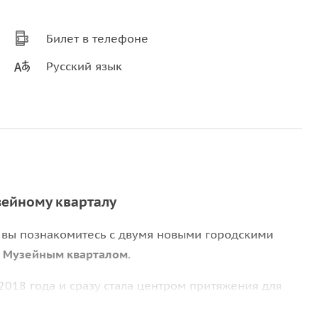
Билет в телефоне
Русский язык
зейному кварталу
 вы познакомитесь с двумя новыми городскими
и
Музейным кварталом
.
2018 года и сразу стала центром притяжения для
одит в Музейный квартал. Здесь сосредоточены