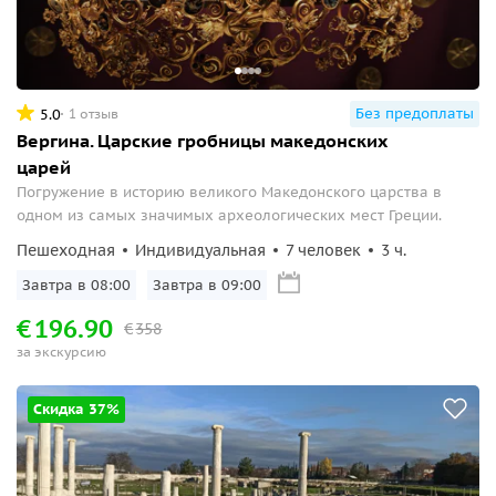
Без предоплаты
5.0
1 отзыв
Вергина. Царские гробницы македонских
царей
Погружение в историю великого Македонского царства в
одном из самых значимых археологических мест Греции.
Пешеходная
Индивидуальная
7 человек
3 ч.
Завтра в 08:00
Завтра в 09:00
€
196.90
€
358
за экскурсию
Скидка 37%