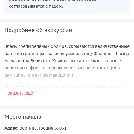
согласовывается с гидом.
Подробнее об экскурсии
Здесь, среди зеленых холмов, скрываются величественные
царские гробницы, включая усыпальницу Филиппа II, отца
Александра Великого. Уникальные артефакты, золотые
реликвии и фрески, пережившие тысячелетия, откроют
вам тайны античной Македонии.
Во время экскурсии вы узнаете, как жили македонские
Показать ещё
цари, какие загадки хранят древние погребальные
комплексы и почему Вергина считается колыбелью
династии Аргеадов. Наш маршрут сочетает историю,
археологию и атмосферу древности, позволяя вам
Место начала
почувствовать себя настоящими исследователями
Адрес:
Вергина, Греция 59031
прошлого.