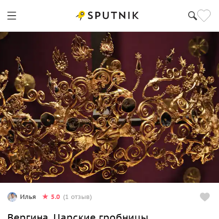
5.0
Илья
(1 отзыв)
Вергина. Царские гробницы