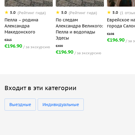
5.0
5.0
5.0
(Рейтинг гида)
(Рейтинг гида)
(1 отзы
Пелла – родина
По следам
Еврейское н
Александра
Александра Великого:
города Сало
Македонского
Пелла и водопады
Эдесы
€196.90
за 
€196.90
за экскурсию
€196.90
за экскурсию
Входит в эти категории
Выездные
Индивидуальные