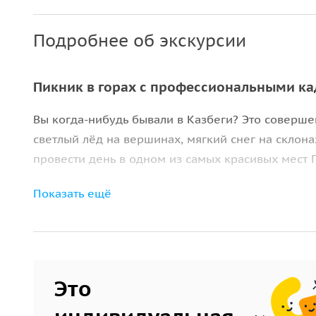
Подробнее об экскурсии
Пикник в горах с профессиональными к
Вы когда-нибудь бывали в Казбеги? Это соверш
светлый лёд на вершинах, мягкий снег на склон
провести день в одном из самых красивых мест Г
Мы подстроимся под сезон и погоду: возьмём с 
Показать ещё
выпечки и лёгкий перекус, чтобы можно было сд
я, как профессиональный фотограф, сниму для в
пейзажей.
Что вас ожидает
Это
Мы проедем по невероятно живописной Военно-