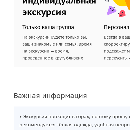
индивидуальная
волшебно. По пути остановимся на смотровой п
экскурсия
чтобы сделать фотографии и насладиться видами
Только ваша группа
Персонал
Приехав в Казбеги, прогуляемся по живописным
гор и насладимся зимней тишиной и атмосферой 
На экскурсии будете только вы,
Всегда в ва
ваши знакомые или семья. Время
скорректиру
короткую уютную остановку на природе с горяч
на экскурсии — время,
подскажет ме
Это не классический пикник, а скорее зимняя ую
проведенное в кругу близких
перекусить, 
воздух и насладиться моментом.
Если условия позволят и дорога будет открыта, 
на Казбек совершенно невероятен.
В ненастную
машинах, и оплачивается отдельно
— я всё подск
Важная информация
• Экскурсия проходит в горах, поэтому прошу 
рекомендуется тёплая одежда, удобная непром