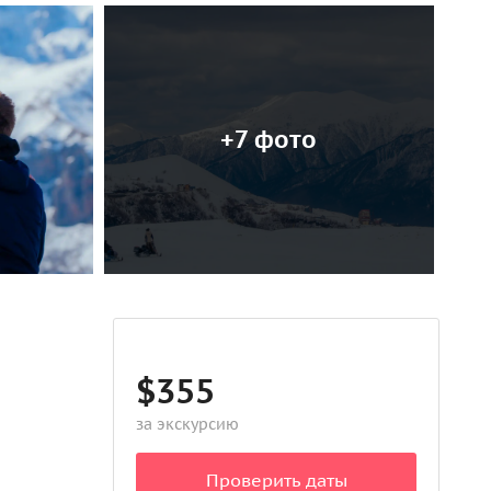
+7 фото
$355
за экскурсию
Проверить даты