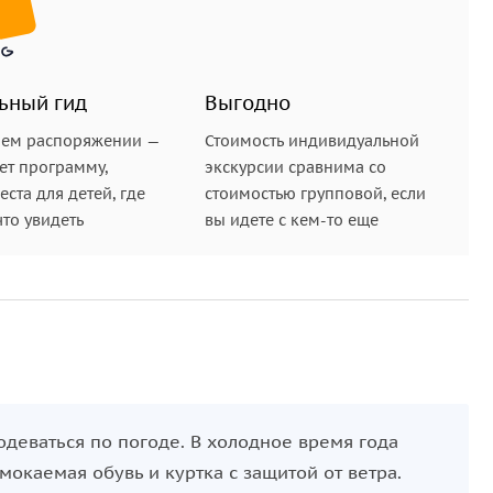
лощадке «Арка Дружбы» и других красивых местах,
.
ьный гид
Выгодно
 точкам, сделаем фотографии на фоне заснеженных
этого места. В зависимости от погоды мы устроим
шем распоряжении —
Стоимость индивидуальной
ет программу,
экскурсии сравнима со
им глинтвейном или чаем и небольшим перекусом.
ста для детей, где
стоимостью групповой, если
тная пауза, чтобы согреться, вдохнуть морозный
что увидеть
вы идете с кем-то еще
мы сможем подняться к церкви Гергети — откуда вид
 погоду подъем возможен только на специальных
ажу и помогу организовать.
одеваться по погоде. В холодное время года
окаемая обувь и куртка с защитой от ветра.