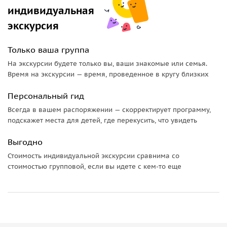
мест Грузии, где покоится святая Нино, просветительница
индивидуальная
Грузии.
экскурсия
• Сигнахи — романтичный «город любви» с уютными
улочками, крепостными стенами и великолепными
Только ваша группа
видами на Алазанскую долину.
На экскурсии будете только вы, ваши знакомые или семья.
Время на экскурсии — время, проведенное в кругу близких
• Крепость Греми — величественный памятник истории и
бывшая столица Кахетинского царства XVI века.
Персональный гид
• Дом-музей князя Александра Чавчавадзе в Цинандали
Всегда в вашем распоряжении — скорректирует программу,
подскажет места для детей, где перекусить, что увидеть
(по желанию) — уникальная усадьба выдающегося
грузинского поэта, общественного деятеля и основателя
Выгодно
знаменитого винного поместья.
Стоимость индивидуальной экскурсии сравнима со
• Телави — административный и культурный центр
стоимостью групповой, если вы идете с кем-то еще
Кахетии. По желанию возможен обед в уютном местном
ресторане с блюдами традиционной грузинской кухни.
• Дворец царя Ираклия II и знаменитый 800-летний
платан — символы богатой истории и культурного