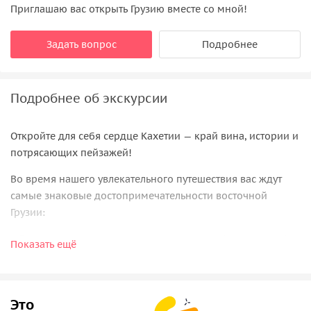
Приглашаю вас открыть Грузию вместе со мной!
Задать вопрос
Подробнее
Подробнее об экскурсии
Откройте для себя сердце Кахетии — край вина, истории и
потрясающих пейзажей!
Во время нашего увлекательного путешествия вас ждут
самые знаковые достопримечательности восточной
Грузии:
• Дегустация знаменитых кахетинских вин (по желанию) —
Показать ещё
знакомство с многовековыми традициями грузинского
виноделия.
• Монастырь Бодбе — одно из самых почитаемых святых
Это