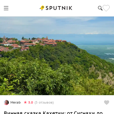
5.0
Merab
(5 отзывов)
Винная сказка Кахетии: от Сигнахи до