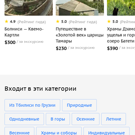
4.9
5.0
5.0
(Рейтинг гида)
(Рейтинг гида)
(Рейтин
Болниси — Квемо-
Путешествие в
Храмы Дзам
Картли
«Золотой век» царицы
ущелья и го
Тамары
озеро Батети
$300
за экскурсию
$230
за экскурсию
$390
за экс
Входит в эти категории
Из Тбилиси по Грузии
Природные
Однодневные
В горы
Осенние
Летние
Весенние
Храмы и соборы
Индивидуальные