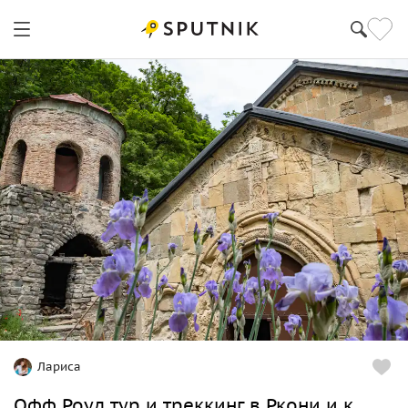
Лариса
Офф Роуд тур и треккинг в Ркони и к