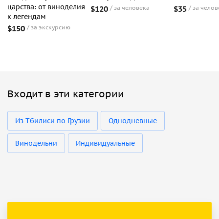
царства: от виноделия
$120
за человека
$35
за челов
к легендам
$150
за экскурсию
Входит в эти категории
Из Тбилиси по Грузии
Однодневные
Винодельни
Индивидуальные