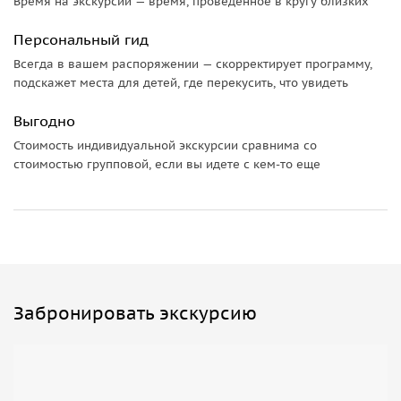
Время на экскурсии — время, проведенное в кругу близких
-Жинвальское Водохранилище
— Крепость Ананури
Персональный гид
— Черная и Белая Арагви
Всегда в вашем распоряжении — скорректирует программу,
— Арка Дружбы Народов
подскажет места для детей, где перекусить, что увидеть
— Степанцминда — поселение у подножья горы Казбек
— Храм Гергетской Святой Троицы
Выгодно
Стоимость индивидуальной экскурсии сравнима со
стоимостью групповой, если вы идете с кем-то еще
Забронировать экскурсию