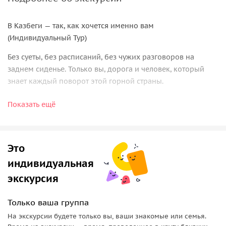
В Казбеги — так, как хочется именно вам
(Индивидуальный Тур)
Без суеты, без расписаний, без чужих разговоров на
заднем сиденье. Только вы, дорога и человек, который
знает каждый поворот этой горной страны.
Это не просто экскурсия — это день, когда можно
Показать ещё
остановиться там, где хочется. Заглянуть в старинную
крепость, посидеть у реки, подняться к храму в облаках —
или просто пить кофе с видом на горы.
Это
Маршрут не диктуем — учитываем ваши желания. Время
индивидуальная
не ограничиваем — ориентируемся на ваше настроение.
экскурсия
Старт — из любого удобного места в Тбилиси.
Если хочется неформального и настоящего путешествия —
Только ваша группа
это оно.
На экскурсии будете только вы, ваши знакомые или семья.