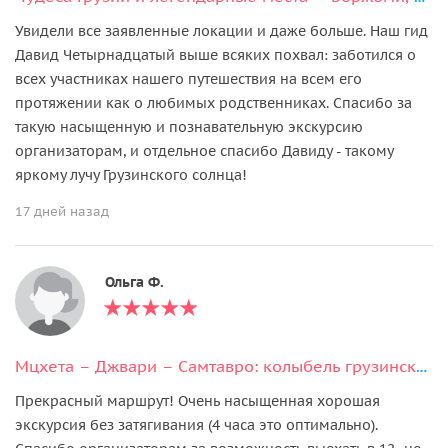
После завтрака в отеле вас будет ожидать трансфер в
Увидели все заявленные локации и даже больше. Наш гид
аэропорт Тбилиси.
Давид Четырнадцатый выше всяких похвал: заботился о
всех участниках нашего путешествия на всем его
протяжении как о любимых родственниках. Спасибо за
такую насыщенную и познавательную экскурсию
организаторам, и отдельное спасибо Давиду - такому
яркому лучу Грузинского солнца!
17 дней назад
Ольга Ф.
Мцхета – Джвари – Самтавро: колыбель грузинского христианства
Прекрасный маршрут! Очень насыщенная хорошая
экскурсия без затягивания (4 часа это оптимально).