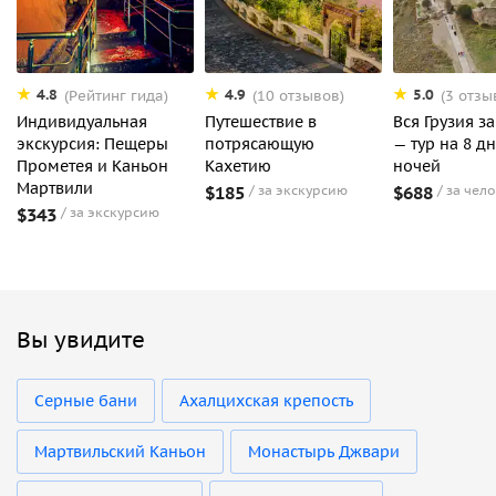
4.8
4.9
5.0
(Рейтинг гида)
(10 отзывов)
(3 отзы
Индивидуальная
Путешествие в
Вся Грузия з
экскурсия: Пещеры
потрясающую
— тур на 8 дн
Прометея и Каньон
Кахетию
ночей
Мартвили
$185
за экскурсию
$688
за чел
$343
за экскурсию
Вы увидите
Серные бани
Ахалцихская крепость
Мартвильский Каньон
Монастырь Джвари