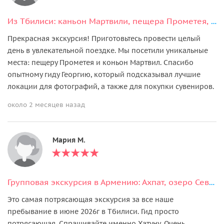
Из Тбилиси: каньон Мартвили, пещера Прометея, церковь Баграта и Кутаиси
Прекрасная экскурсия! Приготовьтесь провести целый
день в увлекательной поездке. Мы посетили уникальные
места: пещеру Прометея и коньон Мартвил. Спасибо
опытному гиду Георгию, который подсказывал лучшие
локации для фотографий, а также для покупки сувениров.
около 2 месяцев назад
Мария М.
Групповая экскурсия в Армению: Ахпат, озеро Севан и Ереванский Каскад
Это самая потрясающая экскурсия за все наше
пребывание в июне 2026г в Тбилиси. Гид просто
потрясающая. Спрашивайте именно Хатуну. Очень