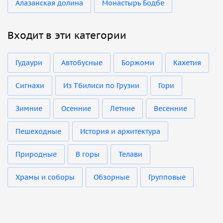
Алазанская долина
Монастырь Бодбе
Входит в эти категории
Гудаури
Автобусные
Боржоми
Кахетия
Сигнахи
Из Тбилиси по Грузии
Гори
Зимние
Осенние
Летние
Весенние
Пешеходные
История и архитектура
Природные
В горы
Телави
Храмы и соборы
Обзорные
Групповые