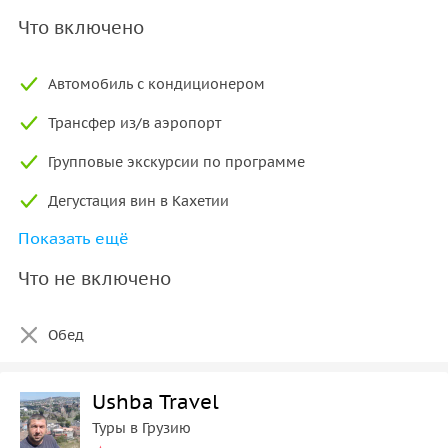
Что включено
Автомобиль с кондиционером
Трансфер из/в аэропорт
Групповые экскурсии по программе
Дегустация вин в Кахетии
Показать ещё
Канатная дорога в Тбилиси
Что не включено
Джипы в Казбеги
Уплисцихе и Сталин музеум
Обед
Гостиница 3 звезды
Завтрак
Ushba Travel
Туры в Грузию