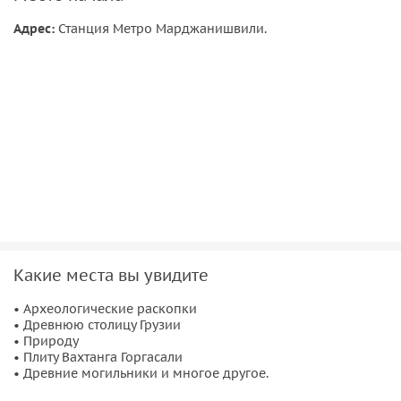
Пикник
Адрес:
Станция Метро Марджанишвили.
На обед заходим в аутентичный ресторанчик. Так же при
желании можем прокатиться на катере, по реке Кура до
острова с Кроликами или же зайти в уникальный сад
Михаила Мамулашвили. Также можем купить
замечательные сувениры, чурчхелы и пряности, они там
невероятно вкусные!
Какие места вы увидите
• Археологические раскопки
• Древнюю столицу Грузии
• Природу
• Плиту Вахтанга Горгасали
• Древние могильники и многое другое.