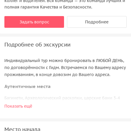
коллег и водителей. Вся команда — это команда лучших и
полная гарантия Качества и Безопасности.
Задать вопрос
Подробнее
Подробнее об экскурсии
Индивидуальный тур можно бронировать в ЛЮБОЙ ДЕНЬ,
по договорённости с Гидм. Встречаемся по Вашему адресу
проживаниям, в конце довозим до Вашего адреса.
Аутентичные места
Багинети, Археологический раскопки, царские бани 3-4
вв., марани, языческое место поклонения, пещёру, в
Показать ещё
которой пряталась и молилась св. Нино, Центр Мцхета,
набережную Куры, храм Антиохия, остановимся на обед в
аутнетичном месте.
Место начала