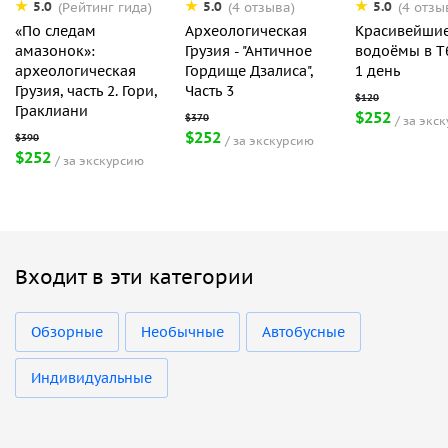
5.0
5.0
5.0
(Рейтинг гида)
(4 отзыва)
(4 отзы
«По следам
Археологическая
Красивейши
амазонок»:
Грузия - "Античное
водоёмы в Т
археологическая
Гордище Дзалиса",
1 день
Грузия, часть 2. Гори,
Часть 3
Граклиани
$252
за экс
$252
за экскурсию
$252
за экскурсию
Входит в эти категории
Обзорные
Необычные
Автобусные
Индивидуальные