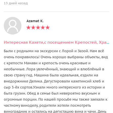
13 дней назад
Azamat K.
Интересная Кахети,с посещением Крепостей, Храмов и дегустацией вина.
Были с родными на экскурсии с Лорой и Зазой. Нам всё
очень понравилось! Очень хорошо выбраны объекты, вид
с крепости Манави и крепость очень красивые и
необычные. Лора увлечённый, знающий и влюблёный в
свою страну гид. Машина была идеальная, ездили на
внедоржнике Делика. Дегустировали кахетинсий хлеб и
сыр 3-ёх сортов.Узнали много интересного из истории и
быта грузин. Обед в семье был невероятно вкусным и
огромные порции. По нашей просьбе мы также заехали к
частному виноделу, родители хотели посмотреть
виноградник и остались на дегустацию вина и чачи. День