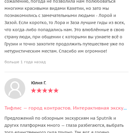
сожалению, погода не позволила нам полюбоваться
многими красивыми видами Кахетии, но зато мы
познакомились с замечательными людьми - Лорой и
Зазой. Если коротко, то Лора и Заза лучшие гиды из всех,
что когда-либо попадались нам. Это влюблённые в свою
страну люди, при общении с которыми вы узнаете всё о
Грузии и точно захотите продолжить путешествие уже по
нетуристическим местам. Спасибо им огромное!
больше 1 года назад
Юлия Г.
Тифлис — город контрастов. Интерактивная экскурсия + дегустация вина.
Предложений по обзорным экскурсиям на Sputnik и
других платформах много — глаза разбегаются, выбрать
того единственного гида трудно. Так вот, я горячо