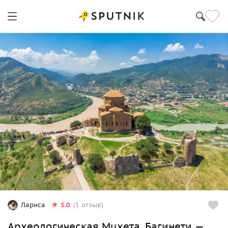
5.0
Лариса
(1 отзыв)
Археологическая Мцхета, Багинети —