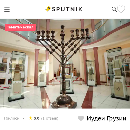
Тематическая
Иудеи Грузии
Тбилиси
5.0
(1 отзыв)