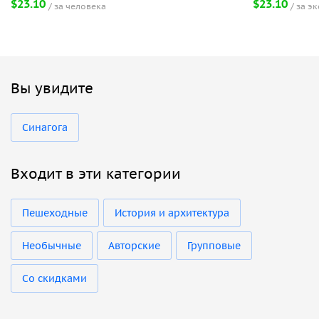
$23.10
$23.10
за человека
за э
Вы увидите
Синагога
Входит в эти категории
Пешеходные
История и архитектура
Необычные
Авторские
Групповые
Со скидками