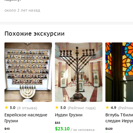
около 2 лет назад
Похожие экскурсии
5.0
5.0
4.9
(4 отзыва)
(Рейтинг гида)
(Рейтин
Еврейское наследие
Иудеи Грузии
Вглубь Тбили
Грузии
следам Иеру
$23.10
за человека