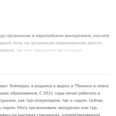
ду грузинским и европейским виноделием, изучите
адной лозы на грузинском национальном кресте.
аводов
, где вам предложат дегустацию
зии
динения, построенное на священных мощах Святой
овут Теймураз, я родился и вырос в Тбилиси и имею
рию принятия христианства и насладитесь красотой
ших образования. С 2011 года начал работать в
уризма, как тур-оператором, так и гидом. Сейчас
 гидом. Могу организовать экскурсию или тур,
ваясь на высоких стандартах, удовлетворяющих