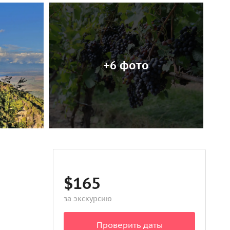
+6 фото
$165
за экскурсию
Проверить даты