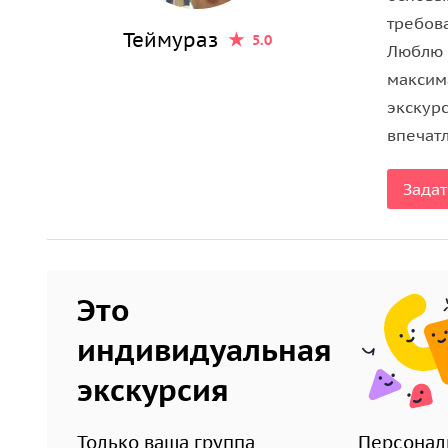
Сигнахи —
самый романтический город Кахетии
с
требов
Теймураз
5.0
живёт легенда художника Пиросмани, а с крепо
Люблю 
Алазанскую долину и горы Кавказа — впечатления
максим
экскурс
впечатл
Задат
Это
индивидуальная
экскурсия
Только ваша группа
Персонал