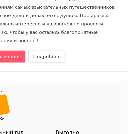
 мощеными улочками и яркими домами. Здесь
аниям самых взыскательных путешественников.
стной стены открываются захватывающие виды на
свое дело и делаю его с душою. Постараюсь
 останутся с вами навсегда.
ально интересно и увлекательно провести
ию, чтобы у вас остались благоприятные
ения и восторг!
ь вопрос
Подробнее
ьный гид
Выгодно