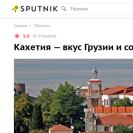
Грузия
Тбилиси
5.0
(5 отзывов)
Кахетия — вкус Грузии и 