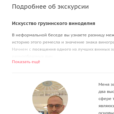
Подробнее об экскурсии
Искусство грузинского виноделия
В неформальной беседе вы узнаете разницу меж
историю этого ремесла и значение знака виногр
Начнем с
посещения одного из лучших винных з
разнообразных вин.
Показать ещё
Монастырь Бодбе — духовное сердце Гру
Монастырь Бодбе
— место светлой радости и уе
Меня з
Нино, крестительницы Грузии. Вы услышите исто
два выс
монастырского двора.
сфере т
являюсь
Город Сигнахи — романтика и история
основы