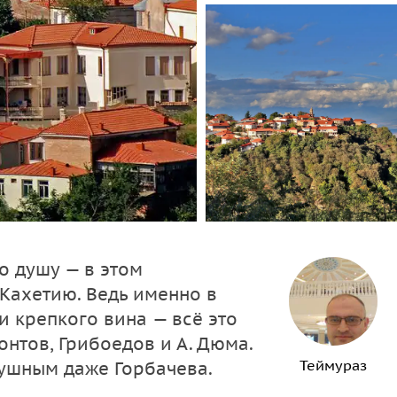
о душу — в этом
Кахетию. Ведь именно в
и крепкого вина — всё это
нтов, Грибоедов и А. Дюма.
Теймураз
ушным даже Горбачева.