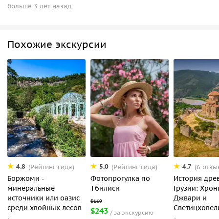
больше 3 лет назад
Похожие экскурсии
4.8
5.0
4.7
(Рейтинг гида)
(Рейтинг гида)
(6 отзы
Боржоми -
Фотопрогулка по
История дре
минеральные
Тбилиси
Грузии: Хрон
источники или оазис
Джвари и
среди хвойных лесов
Светицховел
$243
за экскурсию