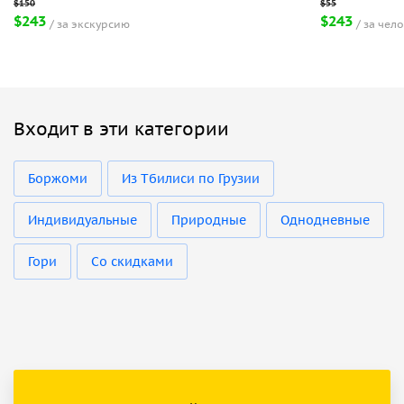
$243
$243
за экскурсию
за чел
Входит в эти категории
Боржоми
Из Тбилиси по Грузии
Индивидуальные
Природные
Однодневные
Гори
Со скидками