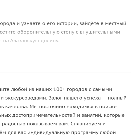
орода и узнаете о его истории, зайдёте в местный
осетите оборонительную стену с внушительными
 на Алазанскую долину.
тва, где можно продегустировать лучшие местные
 в поселке Бадиаури и отведать свежеиспечённого
дите любой из наших 100+ городов с самыми
и экскурсоводами. Залог нашего успеха — полный
огоде и удобную обувь.
ль качества. Мы постоянно находимся в поиске
ьных достопримечательностей и занятий, которые
с радостью показываем вам. Спланируем и
ём для вас индивидуальную программу любой