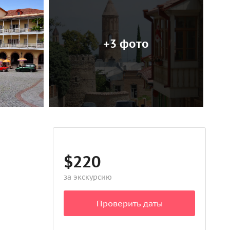
+3 фото
$220
за экскурсию
Проверить даты