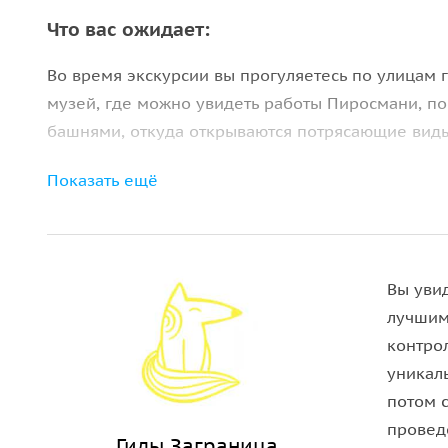
Что вас ожидает:
Во время экскурсии вы прогуляетесь по улицам г
музей, где можно увидеть работы Пиросмани, п
башнями, откуда открываются потрясающие виды
К слову, в городе работают частные винохозяйс
Показать ещё
сорта. При желании мы можем сделать остановку
кахетинского хлеба и овечьего сыра.
Важная информация:
Вы уви
лучшим
Пожалуйста, надевайте комфортную одежду по п
контро
уникал
потом 
провед
Гиды Заграница