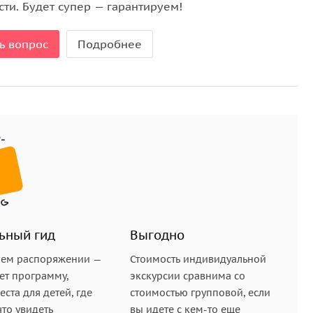
ти. Будет супер — гарантируем!
ь вопрос
Подробнее
ьный гид
Выгодно
шем распоряжении —
Стоимость индивидуальной
ет программу,
экскурсии сравнима со
ста для детей, где
стоимостью групповой, если
что увидеть
вы идете с кем-то еще