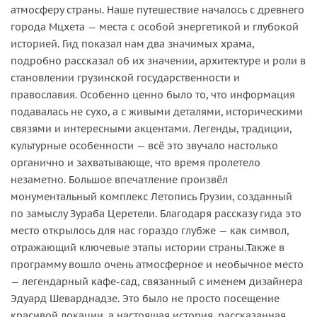
атмосферу страны. Наше путешествие началось с древнего
города Мцхета — места с особой энергетикой и глубокой
историей. Гид показал нам два значимых храма,
подробно рассказал об их значении, архитектуре и роли в
становлении грузинской государственности и
православия. Особенно ценно было то, что информация
подавалась не сухо, а с живыми деталями, историческими
связями и интересными акцентами. Легенды, традиции,
культурные особенности — всё это звучало настолько
органично и захватывающе, что время пролетело
незаметно. Большое впечатление произвёл
монументальный комплекс Летопись Грузии, созданный
по замыслу Зураба Церетели. Благодаря рассказу гида это
место открылось для нас гораздо глубже — как символ,
отражающий ключевые этапы истории страны.Также в
программу вошло очень атмосферное и необычное место
— легендарный кафе-сад, связанный с именем дизайнера
Эдуард Шеварднадзе. Это было не просто посещение
красивой локации, а настоящая история, рассказанная