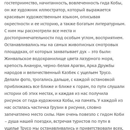
гостеприимство, начитанность, вовлеченность гида Кобы,
он же художник иллюстратор, который выражается
красивым художественным языком, описывая
окрестности и ее историю, а также богатым литературным.
С ним мы рассмотрели все места и
достопримечательности под особым углом, восприятием.
Останавливались мы на самых живописных смотровых
площадках, от которых захватывает дух – это были:
Жинвальское водохранилище цвета лазурного моря,
крепость Ананури, черно-белая Арагви, Арка Дружбы
народов и величественный Казбек с ущельем Трусо.
Делали фото, трогались дальше, с каждой остановкой
приближаясь все ближе и ближе к горам, по пути слушали
истории об этих местах, и каждая из нас получила
рисунок от гида-художника Кобы, на память. У каждой из
нас осталась частичка Грузии в рисунке, словно
запечатлено место силы. Нам очень повезло с гидом Коби
– душа нашей поездки, встречая туристов по пути в
ущелье Трусо мы останавливались и приветствовали всех,