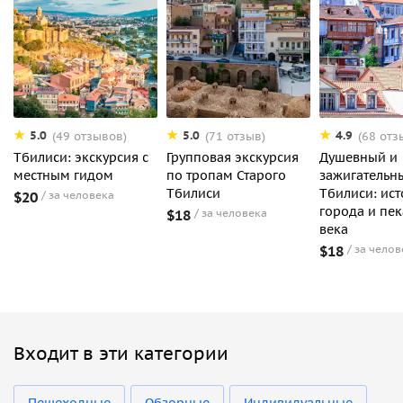
5.0
5.0
4.9
(49 отзывов)
(71 отзыв)
(68 отз
Тбилиси: экскурсия с
Групповая экскурсия
Душевный и
местным гидом
по тропам Старого
зажигательн
Тбилиси
Тбилиси: ис
$20
за человека
города и пек
$18
за человека
века
$18
за челов
Входит в эти категории
Пешеходные
Обзорные
Индивидуальные