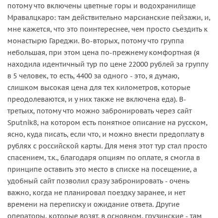
потому что включены цветные горы и водохранилище
Мравалцкаро: там действительно марсианские пейзажи, и,
мне кажется, что это поинтереснее, чем просто съездить к
монастырю Гареджи. Во-вторых, потому что группа
небольшая, при этом цена по-прежнему комфортная (я
находила идентичный тур по цене 22000 рублей за группу
в 5 человек, то есть, 4400 за одного - это, я думаю,
слишком высокая цена для тех километров, которые
преодолеваются, и у них также не включена еда). В-
третьих, потому что можно забронировать через сайт
Sputnik8, на котором есть понятное описание на русском,
ясно, куда писать, если что, и можно внести предоплату в
рублях с российской карты. Для меня этот тур стал просто
спасением, т.к., благодаря опциям по оплате, я смогла в
принципе оставить это место в списке на посещение, а
удобный сайт позволил сразу забронировать - очень
важно, когда не планировал поездку заранее, и нет
времени на переписку и ожидание ответа. Другие
операторы, которые возят, в основном, грузинские - там