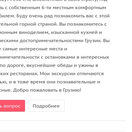
вращаемся в Тбилиси по Военно-грузинской дороге…
ль с собственным 6-ти местным комфортным
ин вниз — и мы в долине Арагви. Через час
илем. Буду очень рад познакомить вас с этой
обед в ресторанчике (по желанию). Возвращение в
тельной горной страной. Вы познакомитесь с
ионным виноделием, изысканной кухней и
ческими достопримечательностями Грузии. Вы
е самые интересные места и
огоде и удобную обувь.
римечательности с остановками в интересных
 по дороге, вкуснейшие обеды и ужины в
ских ресторанах. Мои экскурсии отличаются
тью, и в тоже время они познавательные и
сные. Добро пожаловать в Грузию!
ь вопрос
Подробнее