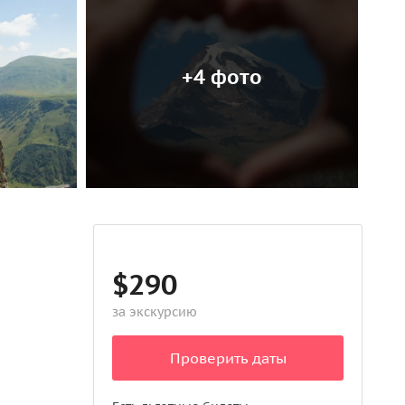
+4 фото
$290
за экскурсию
Проверить даты