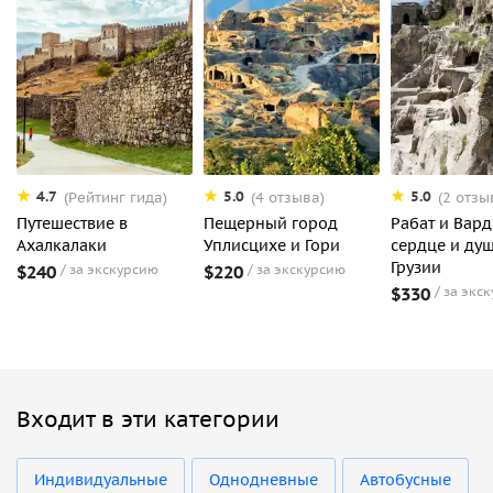
4.7
5.0
5.0
(Рейтинг гида)
(4 отзыва)
(2 отзы
Путешествие в
Пещерный город
Рабат и Вард
Ахалкалаки
Уплисцихе и Гори
сердце и ду
Грузии
$240
за экскурсию
$220
за экскурсию
$330
за экс
Входит в эти категории
Индивидуальные
Однодневные
Автобусные