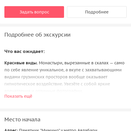
Задать вопрос
Подробнее
Подробнее об экскурсии
Что вас ожидает:
Красивые виды.
Монастыри, вырезанные в скалах — само
по себе явление уникальное, а вкупе с захватывающими
видами грузинских просторов вообще оказывает
гипнотическое воздействие. Увезёте с собой яркие
впечатления и отличные фотографии.
Показать ещё
История.
За 15 веков здесь произошло множество
событий, заслуживающих вашего внимания.
Место начала
Вы увидите:
Адрес:
Памятник "Мимино" у метро Авлабари