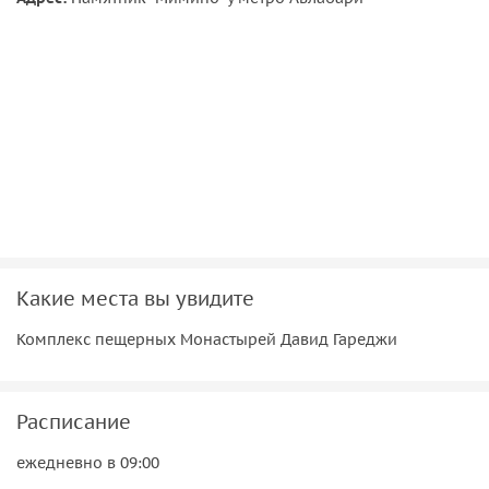
Пещерный монастырский комплекс: лавра святого
Давида, монастырь Бертубани, а также кельи монахов,
церкви, трапезные с фресками и многое другое.
Детали:
Позаботьтесь об удобной закрытой обуви —
комплекс расположен в гористой местности.
В жаркую погоду необходимо обязательно взять с
собой головной убор и солнечные очки.
Запаситесь водой — поблизости от комплекса
практически нет магазинов.
Какие места вы увидите
Комплекс пещерных Монастырей Давид Гареджи
Расписание
ежедневно в 09:00