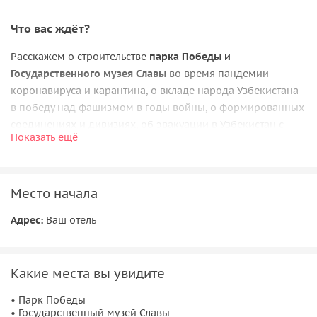
Что вас ждёт?
Расскажем о строительстве
парка Победы и
Государственного музея Славы
во время пандемии
коронавируса и карантина, о вкладе народа Узбекистана
в победу над фашизмом в годы войны, о формированных
соединениях и дивизиях, об эвакуации в Узбекистан с
Показать ещё
прифронтовой зоны людей и предприятий, о подвигах
наших воинов-узбекистанцев. О героизме тружеников
тыла (женщин, стариков, детей), которые обеспечили
Место начала
победу над фашизмом.
К 1941 году население Узбекистана составляло 6,5
Адрес:
Ваш отель
миллионов человек, из них на войну мобилизовано более
1 951 700 человек.
301 воин-узбекистанец в годы войны
стал героем Советского Союза
. Узбекистан в годы войны
Какие места вы увидите
выпустил болеет 2100 единиц самолётов ЛИ-2,
• Парк Победы
авиамоторов 17 980 единиц, Бронепоездов БП-43 — 5
• Государственный музей Славы