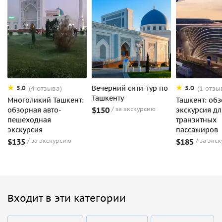
Вечерний сити-тур по
5.0
5.0
(4 отзыва)
(1 отзы
Ташкенту
Многоликий Ташкент:
Ташкент: об
$150
за экскурсию
обзорная авто-
экскурсия дл
пешеходная
транзитных
экскурсия
пассажиров
$135
за экскурсию
$185
за экс
Входит в эти категории