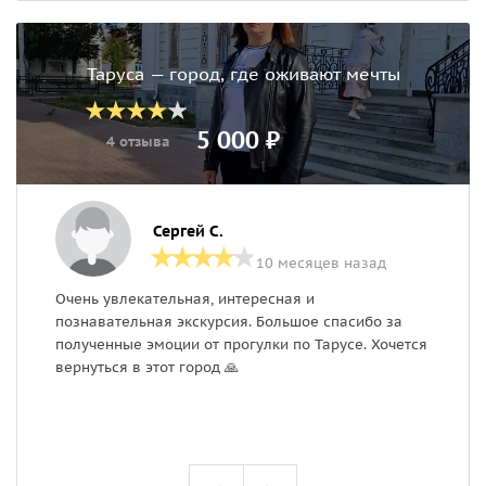
Таруса — город, где оживают мечты
5 000 ₽
4 отзыва
Сергей С.
10 месяцев назад
Очень увлекательная, интересная и
П
познавательная экскурсия. Большое спасибо за
н
полученные эмоции от прогулки по Тарусе. Хочется
С
вернуться в этот город 🙏
с
р
М
с