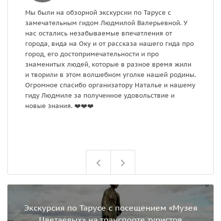
Мы были на обзорной экскурсии по Тарусе с
М
замечательным гидом Людмилой Валерьевной. У
в
нас остались незабываемые впечатления от
в
города, вида на Оку и от рассказа нашего гида про
э
город, его достопримечательности и про
П
знаменитых людей, которые в разное время жили
п
и творили в этом волшебном уголке нашей родины.
Огромное спасибо организатору Наталье и нашему
гиду Людмиле за полученное удовольствие и
новые знания. ❤️❤️❤️
Экскурсия по Тарусе с посещением «Музея
Цветаевых» на транспорте туристов