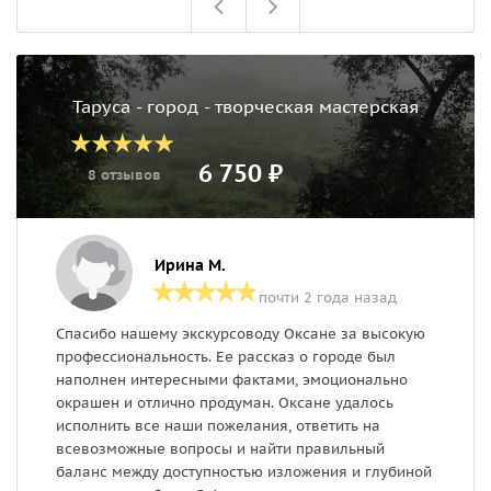
Таруса - город - творческая мастерская
6 750 ₽
8 отзывов
Ирина М.
почти 2 года назад
Спасибо нашему экскурсоводу Оксане за высокую
Н
профессиональность. Ее рассказ о городе был
н
наполнен интересными фактами, эмоционально
(
окрашен и отлично продуман. Оксане удалось
Э
исполнить все наши пожелания, ответить на
р
всевозможные вопросы и найти правильный
баланс между доступностью изложения и глубиной