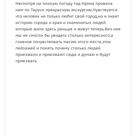
Несмотря на плохую погоду гид Ирина провела
Д
нам по Тарусе прекрасную экскурсию.Чувствуется
в
что человек не только любит свой город,но и знает
п
историю города и края и знаменитых людей
р
которые жили здесь раньше и живут теперь.Без нее
о
мы не смогли бы увидеть столько интересного,а
главное почувствовать магию этого места,этих
пейзажей и понять почему столько людей
приезжали и приезжают сюда и думаю и будут
приезжать