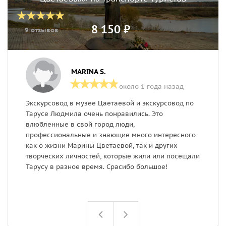
8 150 ₽
9 отзывов
MARINA S.
около 1 года назад
Экскурсовод в музее Цаетаевой и экскурсовод по
1
Тарусе Людмила очень понравились. Это
э
влюбленные в свой город люди,
и
профессиональные и знающие много интересного
у
как о жизни Марины Цветаевой, так и других
г
творческих личностей, которые жили или посещали
.
Тарусу в разное время. Срасибо большое!
в
у
в