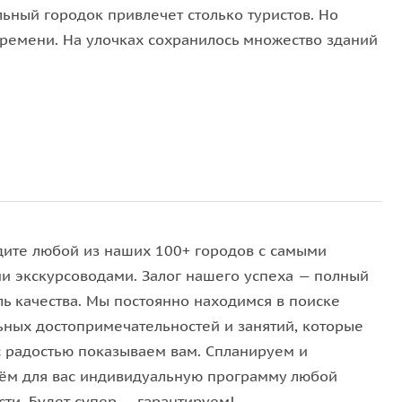
ьный городок привлечет столько туристов. Но
времени. На улочках сохранилось множество зданий
орода. Здесь вы увидите и Собор Павла и Петра, и
Собора Павла и Петра откроются панорамные виды
X века и узнаем, как Тарусе удалось сохранить
дите любой из наших 100+ городов с самыми
и экскурсоводами. Залог нашего успеха — полный
ль качества. Мы постоянно находимся в поиске
понять, чем привлекала Таруса творческих людей
ьных достопримечательностей и занятий, которые
 Заболоцкий, Белла Ахмадулина и Марина
с радостью показываем вам. Спланируем и
ём для вас индивидуальную программу любой
ти. Будет супер — гарантируем!