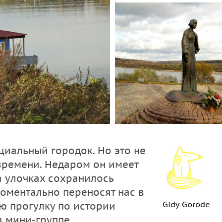
циальный городок. Но это не
времени. Недаром он имеет
а улочках сохранилось
моментально переносят нас в
Gidy Gorode
ю прогулку по истории
в мини-группе.