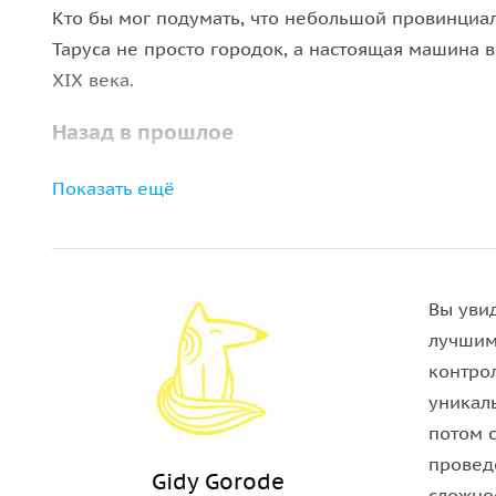
Кто бы мог подумать, что небольшой провинциал
Таруса не просто городок, а настоящая машина 
XIX века.
Назад в прошлое
Наш маршрут пройдет по историческому центру г
Показать ещё
церковь Воскресения Господня. А с колокольни 
на город и его окрестности.
Далее мы прогуляемся по улочкам со зданиями XI
Вы уви
исторический облик.
лучшим
контро
Также мы раскроем секрет города и попытаемся 
уникал
прошлого. Еще век назад здесь творили Николай
потом 
Цветаева.
провед
Gidy Gorode
сложнос