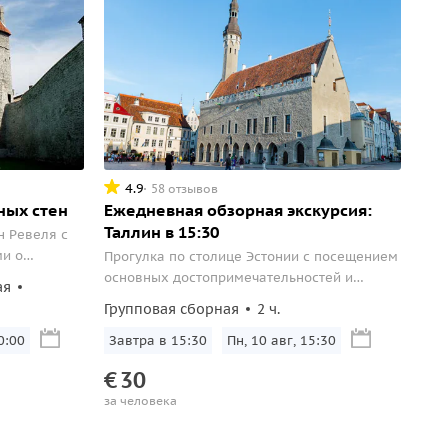
4.9
58 отзывов
ных стен
Ежедневная обзорная экскурсия:
Таллин в 15:30
н Ревеля с
ми о
Прогулка по столице Эстонии с посещением
оргового
основных достопримечательностей и
ая
«секретных» мест.
Групповая сборная
2 ч.
0:00
Завтра в 15:30
Пн, 10 авг, 15:30
€
30
за человека