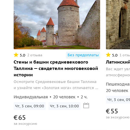
Без предоплаты
5.0
5.0
2 отзыва
1 отз
Стены и башни средневекового
Латинский
Таллина — свидетели многовековой
Вас ждет ув
истории
атмосферном
осмотр тер
Осмотрите Средневековые башни Таллина
Пешеходна
доминиканц
и узнайте чем «Золотая нога» отличается от
20 человек
«Толстой Маргариты».
Индивидуальная
20 человек
2 ч.
Чт, 3 сен, 0
Чт, 3 сен, 09:00
Чт, 3 сен, 10:00
€
55
€
65
за экскурсию
за экскурсию