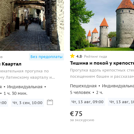
4.8
Рейтинг гида
Без предоплаты
ыв
Тишина и покой у крепост
 Квартал
Прогулка вдоль крепостных сте
лекательная прогулка по
посещением башен и рассказа
у Латинскому кварталу и
становлении средневекового т
ритории бывшего монастыря
Пешеходная
Индивидуальн
я
Индивидуальная
города
ев.
5 человек
2 ч.
1 ч. 30 мин.
Чт, 13 авг, 09:00
Чт, 13 авг, 1
9:00
Чт, 3 сен, 10:00
€
75
за экскурсию