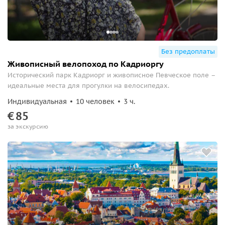
Без предоплаты
Живописный велопоход по Кадриоргу
Исторический парк Кадриорг и живописное Певческое поле –
идеальные места для прогулки на велосипедах.
Индивидуальная
10 человек
3 ч.
€
85
за экскурсию