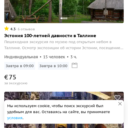
4.3
6 отзывов
Эстония 100-летней давности в Таллине
Пешеходная экскурсия по музею под открытым небом в
Таллине. Осмотр экспозиции об истории Эстонии, посещение
хуторских дворов.
Индивидуальная
15 человек
3 ч.
Завтра в 09:00
Завтра в 10:00
€
75
за экскурсию
Мы используем cookie, чтобы поиск экскурсий был
удобным для вас. Оставаясь на сайте, вы принимаете
условия
.