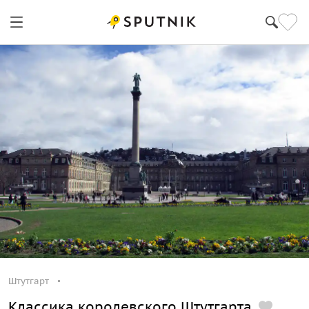
Штутгарт
Классика королевского Штутгарта