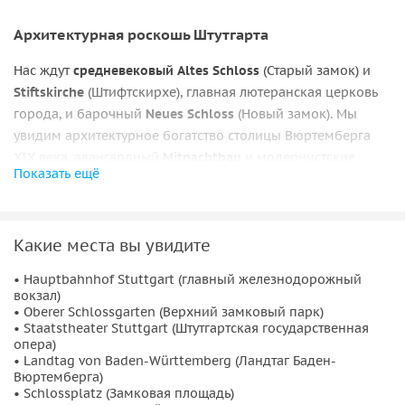
Архитектурная роскошь Штутгарта
Нас ждут
средневековый Altes Schloss
(Старый замок) и
Stiftskirche
(Штифтскирхе), главная лютеранская церковь
города, и барочный
Neues Schloss
(Новый замок). Мы
увидим архитектурное богатство столицы Вюртемберга
XIX века, авангардный
Mitnachtbau
и модернистские
Показать ещё
объекты послевоенного Штутгарта:
• концертный зал Liederhalle (Лидерхалле),
Какие места вы увидите
• гостиницу Am Schlossgarten,
• Hauptbahnhof Stuttgart (главный железнодорожный
• земельный парламент Landtag.
вокзал)
• Oberer Schlossgarten (Верхний замковый парк)
И, конечно же, мы заглянем в
гастрономический рай
• Staatstheater Stuttgart (Штутгартская государственная
Markthalle
и прогуляемся по главной пешеходной улице,
опера)
Königstraße.
• Landtag von Baden-Württemberg (Ландтаг Баден-
Вюртемберга)
• Schlossplatz (Замковая площадь)