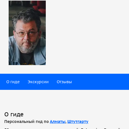
О гиде
Экскурсии
Отзывы
О гиде
Персональный гид по
Алматы
,
Штутгарту