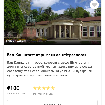
Пешеходная
Бад-Канштатт: от римлян до «Мерседеса»
Бад-Каннштат — город, который старше Штутгарта и
долго жил собственной жизнью. Здесь римские следы
соседствуют со средневековыми улочками, курортной
культурой и индустриальной историей.
€100
за экскурсию
Рейтинг гида
Подробнее