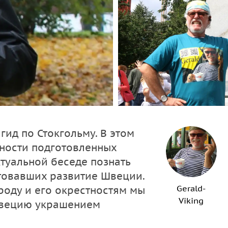
гид по Стокгольму. В этом
бности подготовленных
туальной беседе познать
товавших развитие Швеции.
Gerald-
роду и его окрестностям мы
Viking
 Швецию украшением