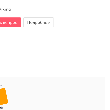
й, пройдём вместе по маршруту свадебного
 Даниеля. История этой любви потрясла всё
Viking
кскурсии может быть одно из элегантных кафе
интеллектуальных бесед стокгольмчан и
ь вопрос
Подробнее
как
резиденции Короля
(включая загородные),
замок
ев Стокгольма (на ваш выбор). Поедем в
столицу
тся самая внушительная коллекция средневекового
федральным Собором — Упсала
. Увидим и многое