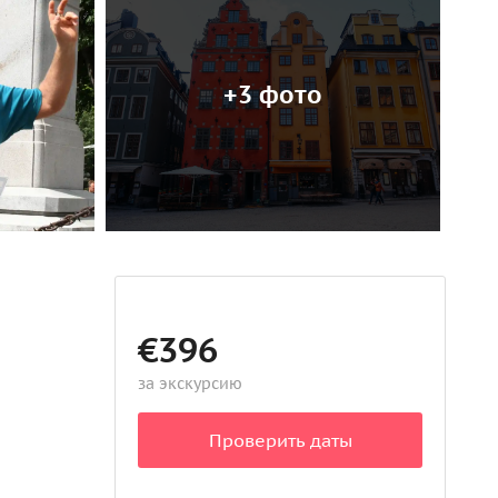
+3 фото
€396
за экскурсию
Проверить даты