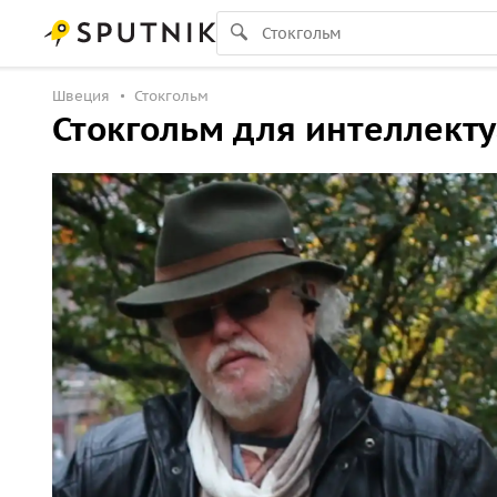
Швеция
Стокгольм
Стокгольм для интеллект