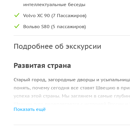
интеллектуальные беседы
Volvo XC 90 (7 Пассажиров)
Вольво S80 (5 пассажиров)
Подробнее об экскурсии
Развитая страна
Старый город, загородные дворцы и усыпальница
понять, почему сегодня все ставят Швецию в при
успеха этой страны. Мы заглянем в самые глубин
Швеции туго переплетается с историей России и
Показать ещё
Любовь на улицах Стокгольма