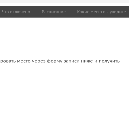
Что включено
Расписание
Какие места вы увидите
овать место через форму записи ниже и получить