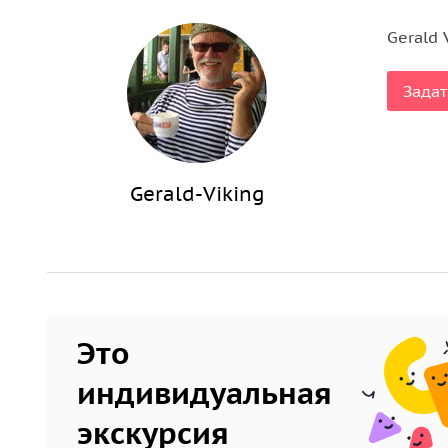
Мы взглянем пристально на Швецию и наших дне
кортежа принцессы Виктории и её возлюбленного
Gerald 
шведское королевство. Логичным завершением э
города, которые являются местом творческих и 
Задат
стокгольмчанок.
Замки королей
Gerald-Viking
В процессе экскурсии мы посетим такие места, 
в провинциальном Вэксхольмене
и один из музе
Викингов Сигтуна
и
дворец Врангеля
, где храни
оружия. А также заскочим в город студентов с
Ка
другое!
Это
индивидуальная
экскурсия