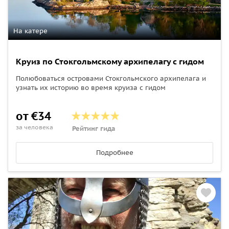
На катере
Круиз по Стокгольмскому архипелагу с гидом
Полюбоваться островами Стокгольмского архипелага и
узнать их историю во время круиза с гидом
от €34
за человека
Рейтинг гида
Подробнее