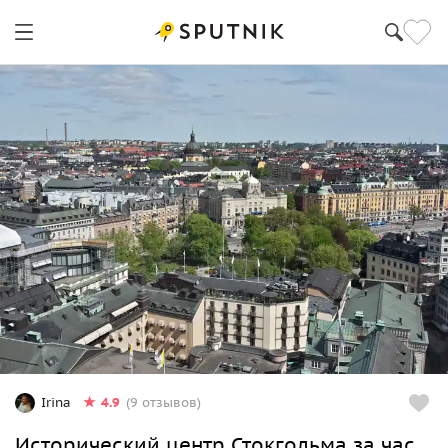
4.9
Irina
(9 отзывов)
Исторический центр Стокгольма за час