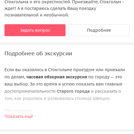
Стокгольма и его окрестностей. Приезжайте, Стокгольм -
ждет! А я постараюсь сделать Вашу поездку
познавательной и необычной.
Задать вопрос
Подробнее
Подробнее об экскурсии
Если вы оказались в Стокгольме проездом или приехали
по делам,
часовая обзорная экскурсия
по городу — это
ваш выбор. За это время я успею показать вам главные
достопримечательности
Старого города
и рассказать о
том, как родилась и развивалась столица Швеции.
Мы увидим:
Показать ещё
Первую площадь города под названием Стурторьет,
на которой раньше находился «позорный столб».