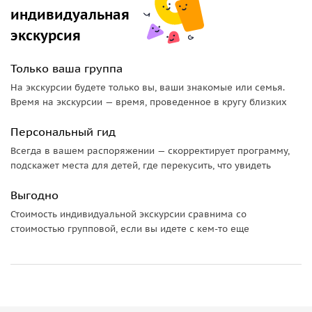
Важно знать:
индивидуальная
экскурсия
За час мы обойдем большую часть исторического центра
Стокгольма, поэтому будьте готовы много ходить и
Только ваша группа
выбирайте подходящую для этого обувь. Не забудьте взять
фотоаппарат!
На экскурсии будете только вы, ваши знакомые или семья.
Время на экскурсии — время, проведенное в кругу близких
Дети до 14 лет
допускаются в сопровождении родителей.
Персональный гид
Всегда в вашем распоряжении — скорректирует программу,
подскажет места для детей, где перекусить, что увидеть
Выгодно
Стоимость индивидуальной экскурсии сравнима со
стоимостью групповой, если вы идете с кем-то еще