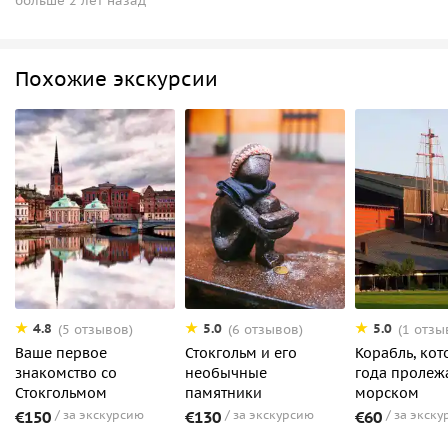
больше 2 лет назад
Похожие экскурсии
4.8
5.0
5.0
(5 отзывов)
(6 отзывов)
(1 отзы
Ваше первое
Стокгольм и его
Корабль, кот
знакомство со
необычные
года пролеж
Стокгольмом
памятники
морском
€150
за экскурсию
€130
за экскурсию
€60
за экску